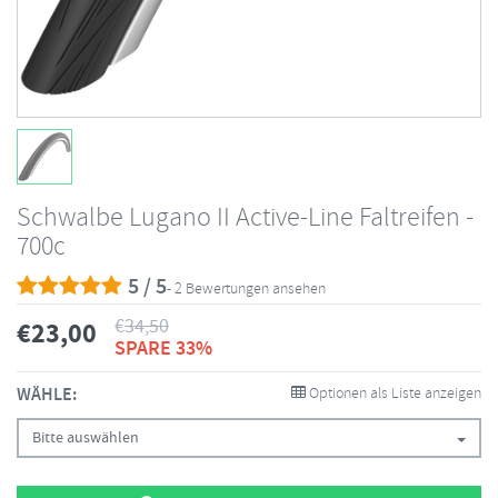
Schwalbe Lugano II Active-Line Faltreifen -
700c
5 / 5
- 2 Bewertungen ansehen
€
34,50
€
23,00
SPARE 33%
WÄHLE:
Optionen als Liste anzeigen
Bitte auswählen