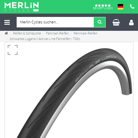
BEWERTUNGEN
Reifen & Schläuche
Fahrrad-Reifen
Rennrad-Reifen
Schwalbe Lugano II Active-Line Faltreifen - 700c