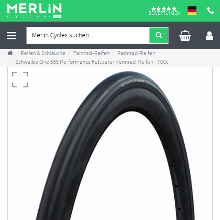
BEWERTUNGEN
Reifen & Schläuche
Fahrrad-Reifen
Rennrad-Reifen
Schwalbe One 365 Performance Faltbarer Rennrad-Reifen - 700c