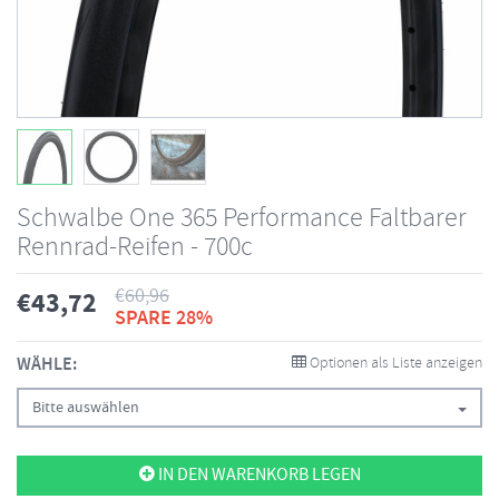
Schwalbe One 365 Performance Faltbarer
Rennrad-Reifen - 700c
€
60,96
€
43,72
SPARE 28%
WÄHLE:
Optionen als Liste anzeigen
Bitte auswählen
IN DEN WARENKORB LEGEN