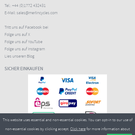
Tel.:
+44 (0)1772 432431
E-Mail:
sales@merlincycles.com
Tritt uns auf Facebook bei
Folge uns auf X
Folge uns auf YouTube
Folge uns auf Instagram
Lies unseren Blog
SICHER EINKAUFEN
This website uses essential and non-essential cookies. You can opt-in to our use of
non-essential cookies by clicking accept.
Click here
for more information about