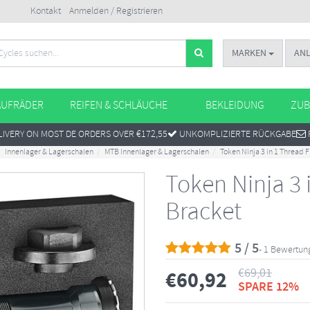
Kontakt
Anmelden / Registrieren
MARKEN
AN
AUFRÄDER
REIFEN & SCHLÄUCHE
BEKLEIDUNG
ZUB
IVERY ON MOST DE ORDERS OVER €172,55
UNKOMPLIZIERTE RÜCKGABE
Innenlager & Lagerschalen
MTB Innenlager & Lagerschalen
Token Ninja 3 in 1 Thread 
Token Ninja 3 
Bracket
5 / 5
- 1 Bewertun
€
69,01
€
60,92
SPARE 12%