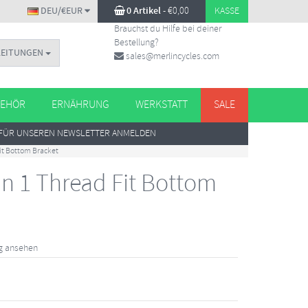
DEU/€EUR
0 Artikel
-
€
0,00
KASSE
Brauchst du Hilfe bei deiner
Bestellung?
LEITUNGEN
sales@merlincycles.com
EHÖR
ERNÄHRUNG
WERKSTATT
SALE
FÜR UNSEREN NEWSLETTER ANMELDEN
Fit Bottom Bracket
in 1 Thread Fit Bottom
g ansehen