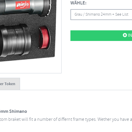
WÄHLE:
Grau / Shimano 24mm + See List
IN
er Token
 24mm Shimano
tom braket will fit a number of differnt frame types. Wether you have a