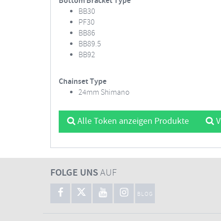
Bottom Bracket Type
BB30
PF30
BB86
BB89.5
BB92
Chainset Type
24mm Shimano
Alle Token anzeigen Produkte
V
FOLGE UNS
AUF
BLOG