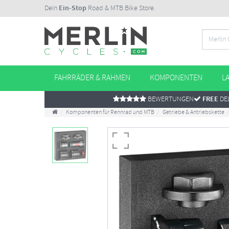
Dein
Ein-Stop
Road & MTB Bike Store.
FAHRRÄDER & RAHMEN
KOMPONENTEN
L
BEWERTUNGEN
FREE
DEL
Komponenten für Rennrad und MTB
Getriebe & Antriebskette