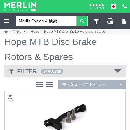
REVIEWS
ブランド
Hope
Hope MTB Disc Brake Rotors & Spares
Hope MTB Disc Brake
Rotors & Spares
FILTER
10件の結果
並べ替え:
ベストセラー
5/5