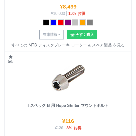
¥
8,499
¥
10,000
15% お得
在庫情報
今すぐ購入
すべての MTB ディスクブレーキ ローター & スペア製品 を見る
5/5
I-スペック B 用 Hope Shifter マウントボルト
¥
116
¥
126
8% お得