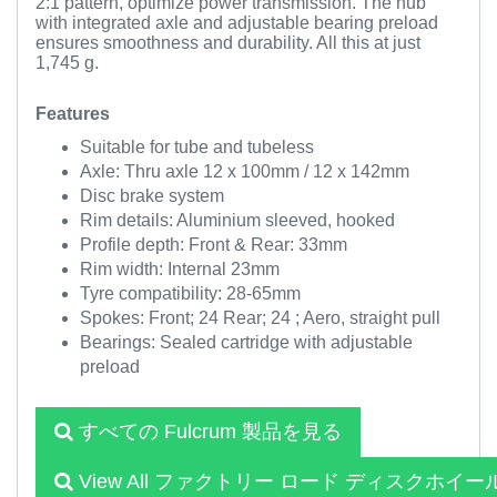
2:1 pattern, optimize power transmission. The hub
with integrated axle and adjustable bearing preload
ensures smoothness and durability. All this at just
1,745 g.
Features
Suitable for tube and tubeless
Axle: Thru axle 12 x 100mm / 12 x 142mm
Disc brake system
Rim details: Aluminium sleeved, hooked
Profile depth: Front & Rear: 33mm
Rim width: Internal 23mm
Tyre compatibility: 28-65mm
Spokes: Front; 24 Rear; 24 ; Aero, straight pull
Bearings: Sealed cartridge with adjustable
preload
すべての Fulcrum 製品を見る
View All ファクトリー ロード ディスクホイー