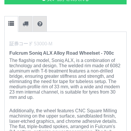
証券コード
53000-M
Fulcrum Soniq ALX Alloy Road Wheelset - 700c
The flagship model, Soniq ALX, is a combination of
technology and design. The welded rim made of 6082
aluminum with T-6 treatment features a non-drilled
bridge, ensuring greater stiffness and strength, and
eliminating the need for tape for tubeless setup. The
medium-profile rim of 33 mm, with a wide and modern
23 mm internal channel, is suitable for tyres from 30
mm and up.
Additionally, the wheel features CNC Square Milling
machining on the upper surface, sandblasted finish,
laser-etched graphics, and chrome adhesive details.
The flat, triple-butted spokes, arranged in Fulcrum's