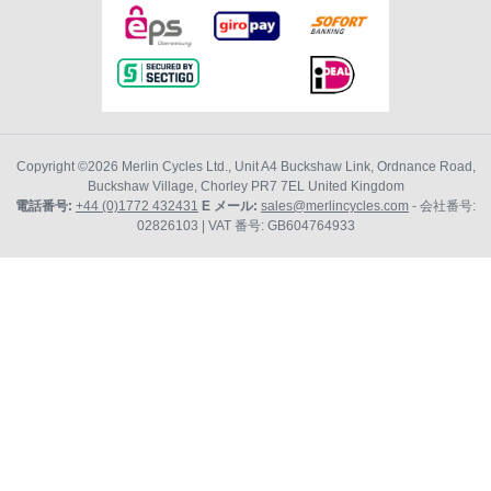
Copyright ©2026
Merlin Cycles Ltd., Unit A4 Buckshaw Link, Ordnance Road,
Buckshaw Village, Chorley PR7 7EL United Kingdom
電話番号:
+44 (0)1772 432431
E メール:
sales@merlincycles.com
- 会社番号:
02826103
| VAT 番号:
GB604764933