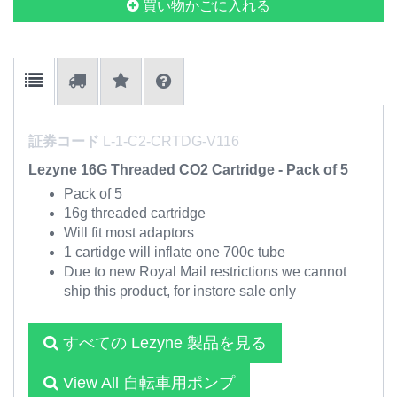
買い物かごに入れる
証券コード
L-1-C2-CRTDG-V116
Lezyne 16G Threaded CO2 Cartridge - Pack of 5
Pack of 5
16g threaded cartridge
Will fit most adaptors
1 cartidge will inflate one 700c tube
Due to new Royal Mail restrictions we cannot
ship this product, for instore sale only
すべての Lezyne 製品を見る
View All 自転車用ポンプ