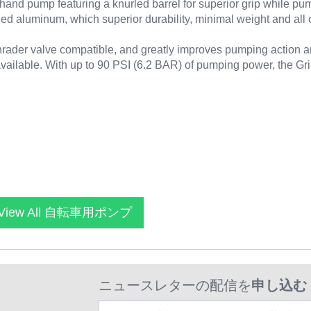
hand pump featuring a knurled barrel for superior grip while pu
d aluminum, which superior durability, minimal weight and all o
hrader valve compatible, and greatly improves pumping action 
vailable. With up to 90 PSI (6.2 BAR) of pumping power, the Grip
View All 自転車用ポンプ
ニュースレターの配信を
申し込む