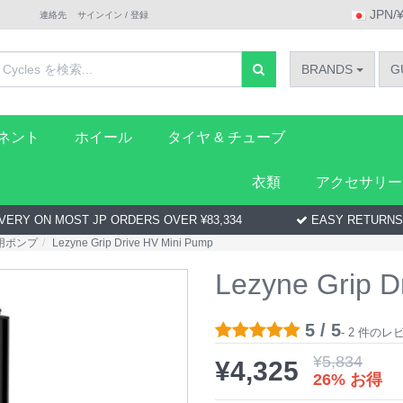
JPN/
連絡先
サインイン / 登録
BRANDS
G
ーネント
ホイール
タイヤ & チューブ
衣類
アクセサリー
VERY ON MOST JP ORDERS OVER ¥83,334
EASY RETURNS
用ポンプ
Lezyne Grip Drive HV Mini Pump
Lezyne Grip D
5 / 5
- 2 件の
¥
5,834
¥
4,325
26% お得