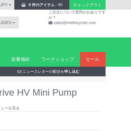
¥JPY
0 件のアイテム
-
¥
0
チェックアウト
ご注文について質問がおありです
か？
UIDES
sales@merlincycles.com
栄養補給
ワークショップ
セール
ニュースレターの配信を
申し込む
rive HV Mini Pump
レビューを見る