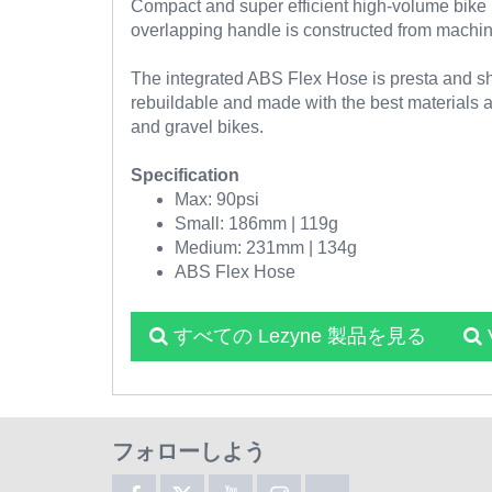
Compact and super efficient high-volume bike 
overlapping handle is constructed from machine
The integrated ABS Flex Hose is presta and s
rebuildable and made with the best materials a
and gravel bikes.
Specification
Max: 90psi
Small: 186mm | 119g
Medium: 231mm | 134g
ABS Flex Hose
すべての Lezyne 製品を見る
フォローしよう