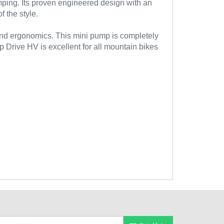
mping. Its proven engineered design with an
f the style.
and ergonomics. This mini pump is completely
 Drive HV is excellent for all mountain bikes