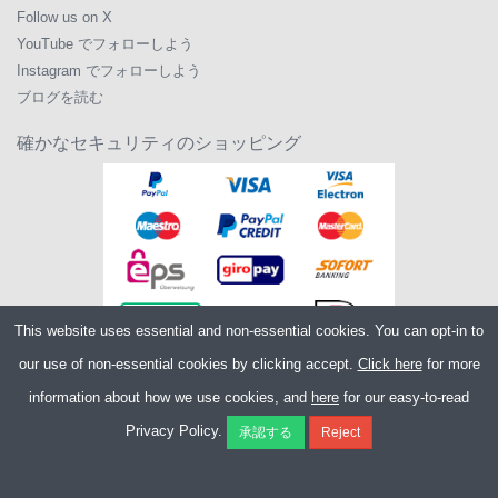
Follow us on X
YouTube でフォローしよう
Instagram でフォローしよう
ブログを読む
確かなセキュリティのショッピング
This website uses essential and non-essential cookies. You can opt-in to
our use of non-essential cookies by clicking accept.
Click here
for more
information about how we use cookies, and
here
for our easy-to-read
Copyright ©2026
Merlin Cycles Ltd., Unit A4 Buckshaw Link, Ordnance Road,
Privacy Policy.
Buckshaw Village, Chorley PR7 7EL United Kingdom
電話番号:
+44 (0)1772 432431
E メール:
sales@merlincycles.com
- 会社番号:
02826103
| VAT 番号:
GB604764933