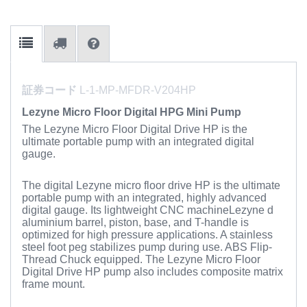
証券コード
L-1-MP-MFDR-V204HP
Lezyne Micro Floor Digital HPG Mini Pump
The Lezyne Micro Floor Digital Drive HP is the
ultimate portable pump with an integrated digital
gauge.
The digital Lezyne micro floor drive HP is the ultimate
portable pump with an integrated, highly advanced
digital gauge. Its lightweight CNC machineLezyne d
aluminium barrel, piston, base, and T-handle is
optimized for high pressure applications. A stainless
steel foot peg stabilizes pump during use. ABS Flip-
Thread Chuck equipped. The Lezyne Micro Floor
Digital Drive HP pump also includes composite matrix
frame mount.