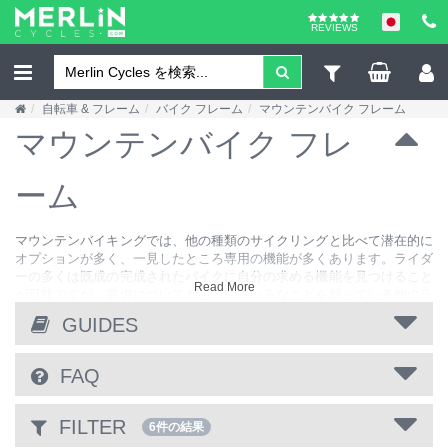
REVIEWS
自転車 & フレーム
バイク フレーム
マウンテンバイク フレーム
マウンテンバイク フレ
ーム
マウンテンバイキングでは、他の種類のサイクリングと比べて潜在的に
オプションが多く、一見したところ専用の機能が多くあります。ライダ
ーの多くは既成の完成されたバイクに自分の求める機能を見つけること
Read More
が可能ですが、装備についてもっといろいろなことを願っている他のラ
イダーが多くいます。この方法なら標準スタイルでありながら完全オー
GUIDES
ダーメイドの夢のバイクを組み立てたり、既製品ではなかなかない機能
を織り交ぜることもできます。トゥーナイナー フルサスペンション グ
ラビティ バイクでよろしいですか？はい、可能です。軽量リジッド
FAQ
27.5 インチ カーボンバイクでよろしいですか？はい、可能です。26 イ
ンチ ホイールでよろしいですか？はい、可能です。可能であれば、全
て青にしますか？はい、そうします！自転車のフレームを選択し、MTB
FILTER
6件の結果
に個性を取り戻しましょう。自由にイメージを膨らませてください。