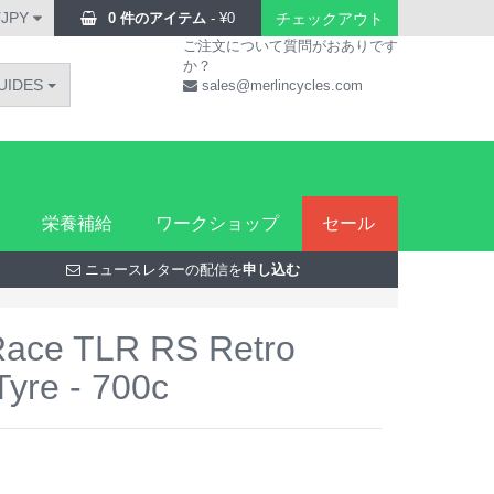
¥JPY
0 件のアイテム
-
¥
0
チェックアウト
ご注文について質問がおありです
か？
UIDES
sales@merlincycles.com
栄養補給
ワークショップ
セール
ニュースレターの配信を
申し込む
 Race TLR RS Retro
Tyre - 700c