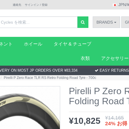
JPN/
連絡先
サインイン / 登録
BRANDS
G
ーネント
ホイール
タイヤ & チューブ
衣類
アクセサリー
VERY ON MOST JP ORDERS OVER ¥83,334
EASY RETURNS
Pirelli P Zero Race TLR RS Retro Folding Road Tyre - 700c
Pirelli P Zero
Folding Road 
¥
14,165
¥
10,825
24% お得