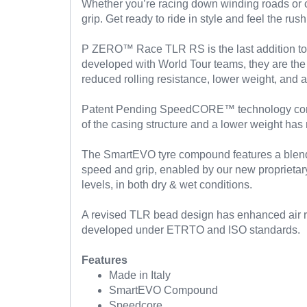
Whether you’re racing down winding roads or c
grip. Get ready to ride in style and feel the
P ZERO™ Race TLR RS is the last addition to t
developed with World Tour teams, they are the f
reduced rolling resistance, lower weight, and
Patent Pending SpeedCORE™ technology consists
of the casing structure and a lower weight has 
The SmartEVO tyre compound features a blend 
speed and grip, enabled by our new proprietary
levels, in both dry & wet conditions.
A revised TLR bead design has enhanced air ret
developed under ETRTO and ISO standards.
Features
Made in Italy
SmartEVO Compound
Speedcore