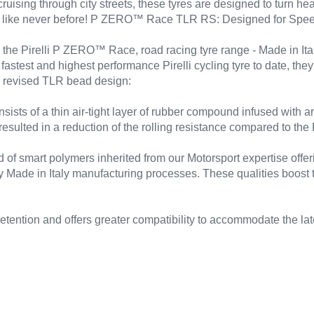
ruising through city streets, these tyres are designed to turn 
 rush like never before! P ZERO™ Race TLR RS: Designed for Sp
he Pirelli P ZERO™ Race, road racing tyre range - Made in Italy
astest and highest performance Pirelli cycling tyre to date, the
 a revised TLR bead design:
 of a thin air-tight layer of rubber compound infused with aram
resulted in a reduction of the rolling resistance compared to th
of smart polymers inherited from our Motorsport expertise off
 Made in Italy manufacturing processes. These qualities boost 
ention and offers greater compatibility to accommodate the lat