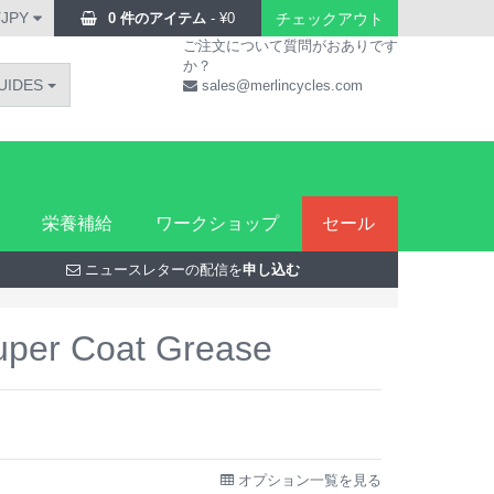
¥JPY
0 件のアイテム
-
¥
0
チェックアウト
ご注文について質問がおありです
か？
UIDES
sales@merlincycles.com
栄養補給
ワークショップ
セール
ニュースレターの配信を
申し込む
uper Coat Grease
オプション一覧を見る