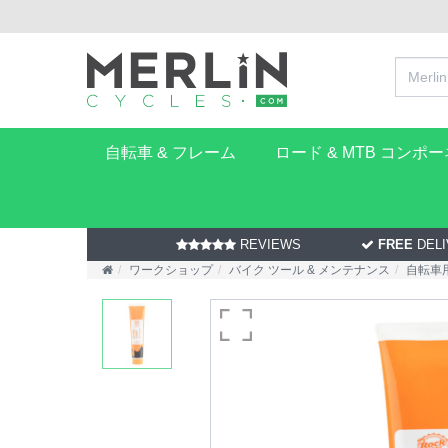
自転車 & フレーム
ロード & MTB コンポ
REVIEWS
FREE
DELI
ワークショップ
バイク ツール & メンテナンス
自転車用