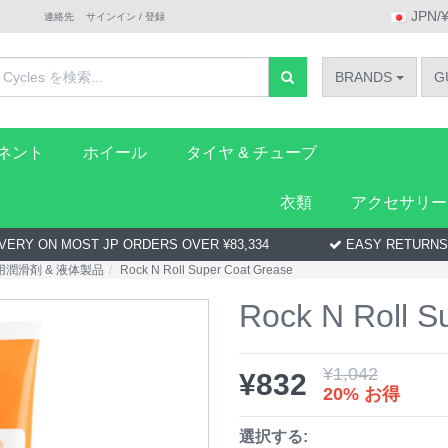
JPN/
連絡先
サインイン / 登録
BRANDS
G
ーネント
ホイール
タイヤ & チューブ
衣類
アクセサリー
VERY ON MOST JP ORDERS OVER ¥83,334
EASY RETURNS
潤滑剤 & 液体製品
Rock N Roll Super Coat Grease
Rock N Roll S
¥
1,042
¥
832
20% お得
選択する: