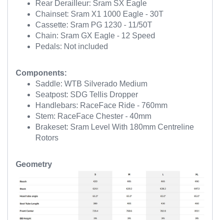
Rear Derailleur: Sram SX Eagle
Chainset: Sram X1 1000 Eagle - 30T
Cassette: Sram PG 1230 - 11/50T
Chain: Sram GX Eagle - 12 Speed
Pedals: Not included
Components:
Saddle: WTB Silverado Medium
Seatpost: SDG Tellis Dropper
Handlebars: RaceFace Ride - 760mm
Stem: RaceFace Chester - 40mm
Brakeset: Sram Level With 180mm Centreline
Rotors
Geometry