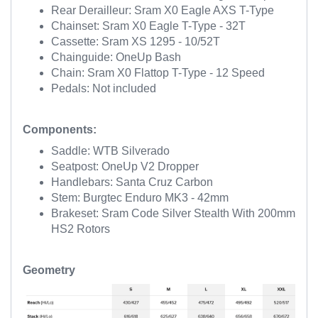
Rear Derailleur:
Sram
X0 Eagle AXS T-Type
Chainset
:
Sram
X0 Eagle T-Type - 32T
Cassette:
Sram
XS 1295 - 10/52T
Chainguide
:
OneUp
Bash
Chain:
Sram
X0 Flattop T-Type - 12 Speed
Pedals: Not included
Components:
Saddle: WTB Silverado
Seatpost
:
OneUp
V2 Dropper
Handlebars: Santa Cruz Carbon
Stem:
Burgtec
Enduro MK3 - 42mm
Brakeset
:
Sram
Code Silver Stealth With 200mm
HS2 Rotors
Geometry