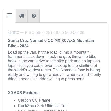
証券コード
SC-58-24281-187-5-800-50430
Santa Cruz Nomad 6 CC MX X0 AXS Mountain
Bike - 2024
Load up the van, hit the road, climb a mountain,
hammer it back down, huck the gap, throw the bike
back in the van, drive to the bike park and do laps on
laps. Hell, you could even rock up to the
startline
of
the world's wildest races. The Nomad’s forte is being
ready and willing to go wherever, whenever. The only
thing it needs is a rider willing to press send.
X0 AXS Features
Carbon CC Frame
RockShox
Zeb Ultimate Fork