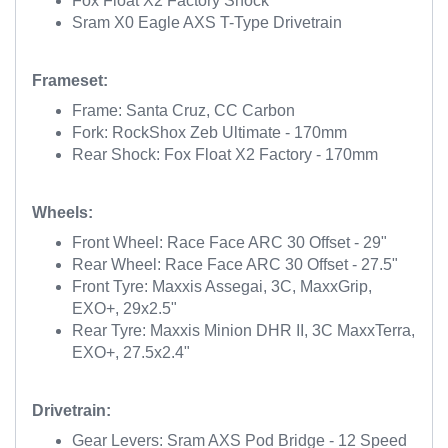
Fox Float X2 Factory Shock
Sram
X0 Eagle AXS T-Type Drivetrain
Frameset:
Frame: Santa Cruz, CC Carbon
Fork:
RockShox
Zeb Ultimate - 170mm
Rear Shock: Fox Float X2 Factory - 170mm
Wheels:
Front Wheel: Race Face ARC 30 Offset - 29"
Rear Wheel: Race Face ARC 30 Offset - 27.5"
Front Tyre:
Maxxis
Assegai, 3C,
MaxxGrip
,
EXO+, 29x2.5"
Rear Tyre:
Maxxis
Minion DHR II, 3C
MaxxTerra
,
EXO+, 27.5x2.4"
Drivetrain:
Gear Levers:
Sram
AXS Pod Bridge - 12 Speed