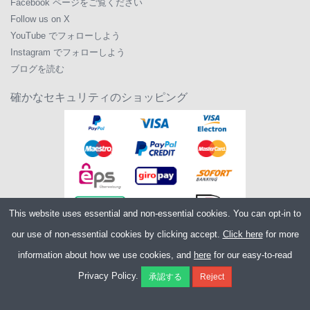
Facebook ページをご覧ください
Follow us on X
YouTube でフォローしよう
Instagram でフォローしよう
ブログを読む
確かなセキュリティのショッピング
This website uses essential and non-essential cookies. You can opt-in to
our use of non-essential cookies by clicking accept.
Click here
for more
information about how we use cookies, and
here
for our easy-to-read
Copyright ©2026
Merlin Cycles Ltd., Unit A4 Buckshaw Link, Ordnance Road,
Privacy Policy.
Buckshaw Village, Chorley PR7 7EL United Kingdom
電話番号:
+44 (0)1772 432431
E メール:
sales@merlincycles.com
- 会社番号:
02826103
| VAT 番号:
GB604764933