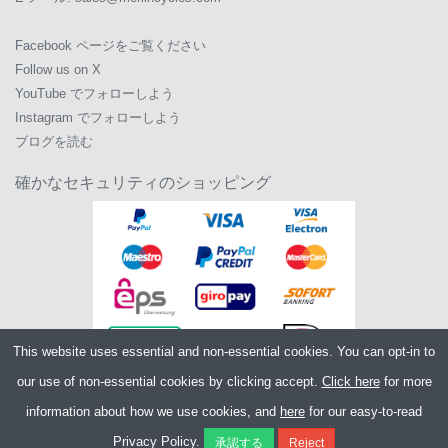
Facebook ページをご覧ください
Follow us on X
YouTube でフォローしよう
Instagram でフォローしよう
ブログを読む
確かなセキュリティのショッピング
This website uses essential and non-essential cookies. You can opt-in to
our use of non-essential cookies by clicking accept.
Click here
for more
information about how we use cookies, and
here
for our easy-to-read
Copyright ©2026
Merlin Cycles Ltd., Unit A4 Buckshaw Link, Ordnance Road,
Privacy Policy.
Buckshaw Village, Chorley PR7 7EL United Kingdom