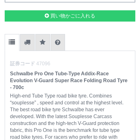
買い物かごに入れる
証券コード
47096
Schwalbe Pro One Tube-Type Addix-Race
Evolution V-Guard Super Race Folding Road Tyre
- 700c
High-end Tube Type road bike tyre. Combines
“souplesse” , speed and control at the highest level.
The best road bike tyre Schwalbe has ever
developed. With the latest Souplesse Carcass
construction and the high-tech V-Guard protection
fabric, this Pro One is the benchmark for tube type
road bike tyres. For racers who prefer to ride with