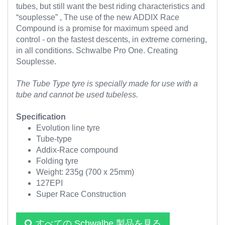
tubes, but still want the best riding characteristics and
“souplesse” , The use of the new ADDIX Race
Compound is a promise for maximum speed and
control - on the fastest descents, in extreme cornering,
in all conditions. Schwalbe Pro One. Creating
Souplesse.
The Tube Type tyre is specially made for use with a
tube and cannot be used tubeless.
Specification
Evolution line tyre
Tube-type
Addix-Race compound
Folding tyre
Weight: 235g (700 x 25mm)
127EPI
Super Race Construction
すべての Schwalbe 製品を見る