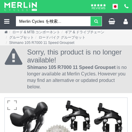
REVIEWS
ロード & MTB コンポーネント
ギア & ドライブチェーン
グループセット
ロードバイク グループセット
Shimano 105 R7000 11 Speed Groupset
Sorry, this product is no longer
available!
Shimano 105 R7000 11 Speed Groupset
is no
longer available at Merlin Cycles. However you
may find an alternative or updated product
below.