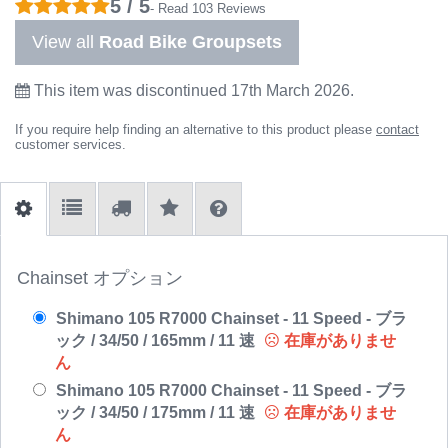
5 / 5
- Read 103 Reviews
View all
Road Bike Groupsets
This item was discontinued 17th March 2026.
If you require help finding an alternative to this product please
contact
customer services.
Chainset オプション
Shimano 105 R7000 Chainset - 11 Speed - ブラ
ック / 34/50 / 165mm / 11 速
在庫がありませ
ん
Shimano 105 R7000 Chainset - 11 Speed - ブラ
ック / 34/50 / 175mm / 11 速
在庫がありませ
ん