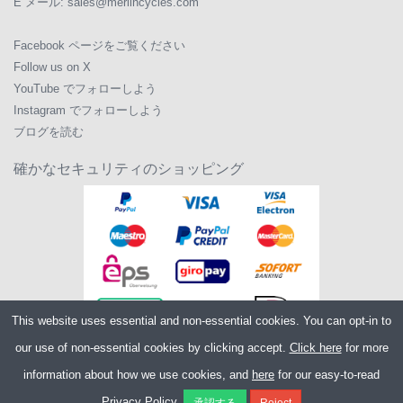
E メール:
sales@merlincycles.com
Facebook ページをご覧ください
Follow us on X
YouTube でフォローしよう
Instagram でフォローしよう
ブログを読む
確かなセキュリティのショッピング
This website uses essential and non-essential cookies. You can opt-in to
our use of non-essential cookies by clicking accept.
Click here
for more
information about how we use cookies, and
here
for our easy-to-read
Copyright ©2026
Merlin Cycles Ltd., Unit A4 Buckshaw Link, Ordnance Road,
Privacy Policy.
Buckshaw Village, Chorley PR7 7EL United Kingdom