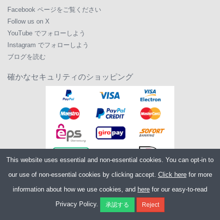
Facebook ページをご覧ください
Follow us on X
YouTube でフォローしよう
Instagram でフォローしよう
ブログを読む
確かなセキュリティのショッピング
This website uses essential and non-essential cookies. You can opt-in to
our use of non-essential cookies by clicking accept.
Click here
for more
information about how we use cookies, and
here
for our easy-to-read
Copyright ©2026
Merlin Cycles Ltd., Unit A4 Buckshaw Link, Ordnance Road,
Privacy Policy.
Buckshaw Village, Chorley PR7 7EL United Kingdom
電話番号:
+44 (0)1772 432431
E メール:
sales@merlincycles.com
- 会社番号: