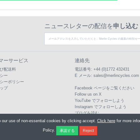
ニュースレターの配信を
申し込む
マーサービス
連絡先
び配送料
電話番号:
+44 (0)1772 432431
シー
E メール:
sales@merlincycles.com
シーポリシー
ップ
Facebook ページをご覧ください
Follow us on X
YouTube でフォローしよう
Instagram でフォローしよう
ブログを読む
o our use of non-essential cookies by clicking accept.
Click here
for more inf
Policy.
 Cycles Ltd., Unit A4 Buckshaw Link, Ordnance Road, Buckshaw Village, Chorley