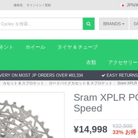
JPN/
連絡先
サインイン / 登録
BRANDS
G
ーネント
ホイール
タイヤ & チューブ
衣類
アクセサリー
VERY ON MOST JP ORDERS OVER ¥83,334
EASY RETURNS
カセット & スプロケット
ロードバイクカセット & スプロケット
Sram XPLR 
Sram XPLR PG
Speed
¥
22,500
¥
14,998
33% お得