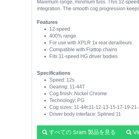
Maximum range, minimum fuss. This 12-speed 11
integration. The smooth cog progression keeps 
Features
12-speed
400% range
For use with XPLR 1x rear derailleurs
Compatible with Flattop chains
Fits 11-speed HG driver bodies
Specifications
Speed: 12s
Gearing: 11-44T
Cog finish: Nickel Chrome
Technology: PG
Cog sizes: 11-44t:11-12-13-15-17-19-21
Driver body interface: Splined 11
すべての Sram 製品を見る
V