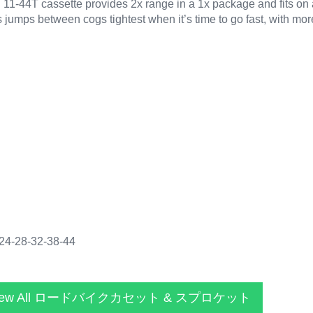
-44T cassette provides 2x range in a 1x package and fits on a 
jumps between cogs tightest when it’s time to go fast, with mor
-24-28-32-38-44
iew All ロードバイクカセット & スプロケット