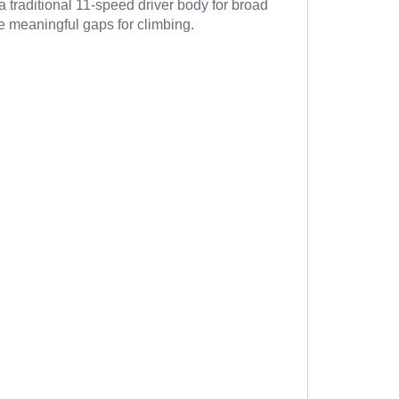
traditional 11-speed driver body for broad
e meaningful gaps for climbing.