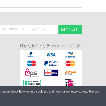
申し込む
確かなセキュリティのショッピング
ormation about how we use cookies, and
here
for our easy-to-read Privacy
 PR7 7EL United Kingdom