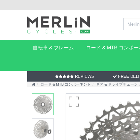
自転車 & フレーム
ロード & MTB コンポ
REVIEWS
FREE
DELI
ロード & MTB コンポーネント
ギア & ドライブチェーン