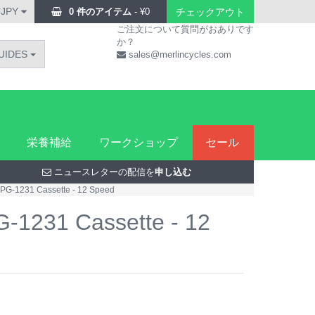
¥JPY
0 件のアイテム
-
¥
0
チェックアウト
ご注文について質問がおありです
か？
UIDES
sales@merlincycles.com
栄養補給
ワークショップ
セール
ニュースレターの配信を
申し込む
PG-1231 Cassette - 12 Speed
-1231 Cassette - 12