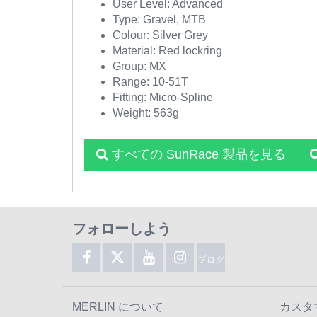
User Level: Advanced
Type: Gravel, MTB
Colour: Silver Grey
Material: Red lockring
Group: MX
Range: 10-51T
Fitting: Micro-Spline
Weight: 563g
すべての SunRace 製品を見る
フォローしよう
ブログ
MERLIN について
カスタ