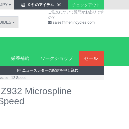
¥JPY
0 件のアイテム
-
¥
0
チェックアウト
ご注文について質問がおありです
か？
UIDES
sales@merlincycles.com
栄養補給
ワークショップ
セール
ニュースレターの配信を
申し込む
ette - 12 Speed
932 Microspline
 Speed