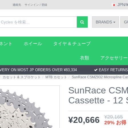
JPN/
連絡先
サインイン / 登録
BRANDS
G
ーネント
ホイール
タイヤ & チューブ
衣類
アクセサリー
VERY ON MOST JP ORDERS OVER ¥83,334
EASY RETURNS
カセット & スプロケット
MTB カセット
SunRace CSMZ932 Microspline Cass
SunRace CSMZ
Cassette - 12
¥
29,165
¥
20,666
29% お得