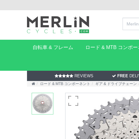
自転車 & フレーム
ロード & MTB コンポ
REVIEWS
FREE
DELI
ロード & MTB コンポーネント
ギア & ドライブチェーン