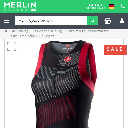
BEWERTUNGEN
Bekleidung
Radsportbekleidung
Kurzärmelige Radsporttrikots
Castelli Free Women's Tri Singlet
SALE