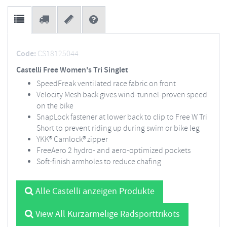
Code:
CS18125044
Castelli Free Women's Tri Singlet
SpeedFreak ventilated race fabric on front
Velocity Mesh back gives wind-tunnel-proven speed
on the bike
SnapLock fastener at lower back to clip to Free W Tri
Short to prevent riding up during swim or bike leg
YKK® Camlock® zipper
FreeAero 2 hydro- and aero-optimized pockets
Soft-finish armholes to reduce chafing
Alle Castelli anzeigen Produkte
View All Kurzärmelige Radsporttrikots