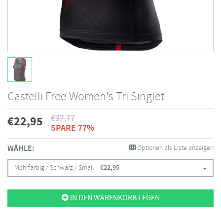
Castelli Free Women's Tri Singlet
€
97,77
€
22,95
SPARE 77%
WÄHLE:
Optionen als Liste anzeigen
Mehrfarbig / Schwarz / Small
€
22,95
IN DEN WARENKORB LEGEN