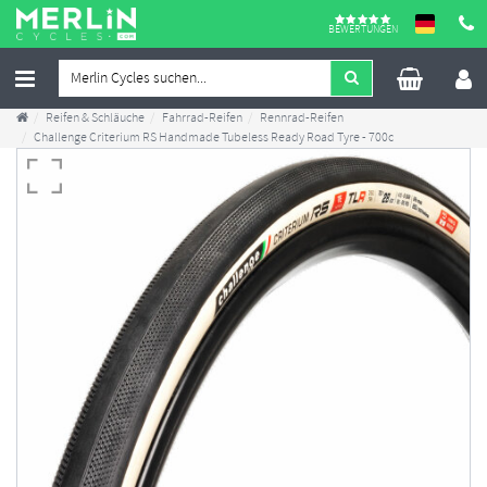
BEWERTUNGEN
Reifen & Schläuche
Fahrrad-Reifen
Rennrad-Reifen
Challenge Criterium RS Handmade Tubeless Ready Road Tyre - 700c