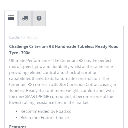
Code:
CH-0015
Challenge Criterium RS Handmade Tubeless Ready Road
Tyre - 700c
Ultimate Performance! The Criterium RS has the perfect
mix of speed, grip and durability whilst at the same time
providing refined control and shock absorption
capabilities thanks to its handmade construction. The
Criterium RS comes in a 350tpi Corespun Cotton casing in
Tubeless Ready that optimizes weight, comfort and, with
the new SMARTPRIME compound, it becomes one of the
lowest rolling resistance tires in the market.
Recommended by Road.cc
Bikerumor Editor's Choice
Features