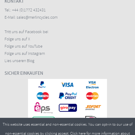
KONTAKT
Tel.:
+44 (0)1772 432431
E-Mail:
sales@merlincycles.com
Tritt uns auf Facebook bei
Folge uns auf X
Folge uns auf YouTube
Folge uns auf Instagram
Lies unseren Blog
SICHER EINKAUFEN
This website uses essential and non-essential cookies. You can opt-in to our use of
non-essential cookies by clicking accept.
Click here
for more information about