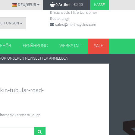
DEU/€EUR
0 Artikel
-
€
0,00
KASSE
Brauchst du Hilfe bei deiner
Bestellung?
LEITUNGEN
sales@merlincycles.com
EHÖR
ERNÄHRUNG
WERKSTATT
SALE
FÜR UNSEREN NEWSLETTER ANMELDEN
skin-tubular-road-
Alternativ kannst du auch