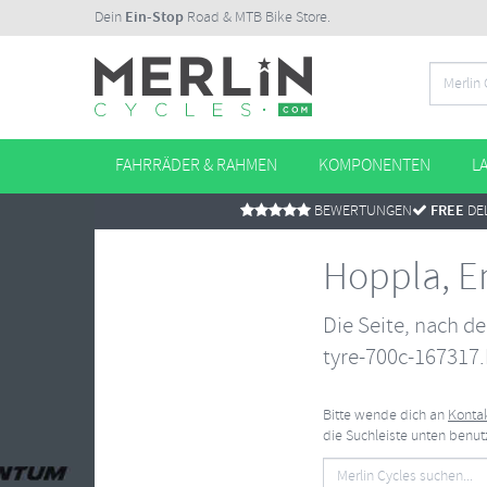
Dein
Ein-Stop
Road & MTB Bike Store.
FAHRRÄDER & RAHMEN
KOMPONENTEN
L
BEWERTUNGEN
FREE
DEL
Hoppla, E
Die Seite, nach d
tyre-700c-167317.
Bitte wende dich an
Kontak
die Suchleiste unten benu