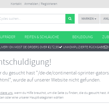
Kontakt
Anmelden / Registrieren
MARKEN
AN
AUFRÄDER
REIFEN & SCHLÄUCHE
BEKLEIDUNG
ZUB
IVERY ON MOST DE ORDERS OVER €172,55
UNKOMPLIZIERTE RÜCKGABE
ntschuldigung!
er du gesucht hast "/de-de/continental-sprinter-gator
html", wurde auf unserer Website nicht gefunden.
tiere uns
, wenn du Hilfe brauchst, um die Seite zu finden, die du gesucht hast. 
tzen oder eine unserer Hauptkategorien wählen