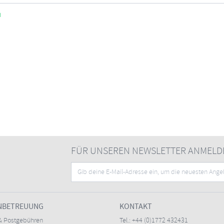
n
FÜR UNSEREN NEWSLETTER ANMELD
NBETREUUNG
KONTAKT
& Postgebühren
Tel.:
+44 (0)1772 432431