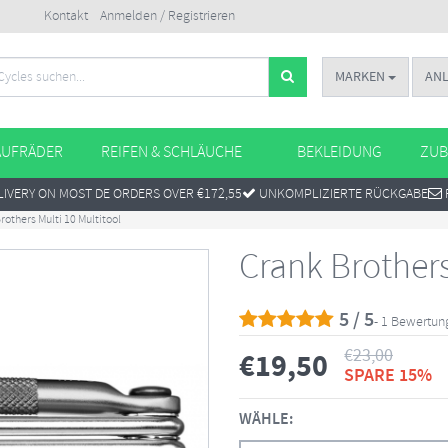
Kontakt
Anmelden / Registrieren
MARKEN
AN
AUFRÄDER
REIFEN & SCHLÄUCHE
BEKLEIDUNG
ZUB
IVERY ON MOST DE ORDERS OVER €172,55
UNKOMPLIZIERTE RÜCKGABE
rothers Multi 10 Multitool
Crank Brothers
5 / 5
- 1 Bewertun
€
23,00
€
19,50
SPARE 15%
WÄHLE: