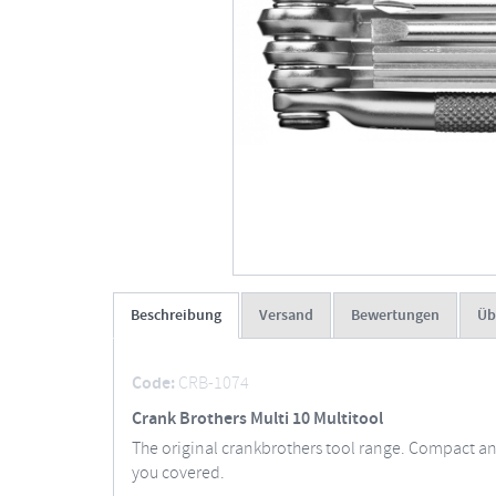
Beschreibung
Versand
Bewertungen
Üb
Code:
CRB-1074
Crank Brothers Multi 10 Multitool
The original crankbrothers tool range. Compact and
you covered.