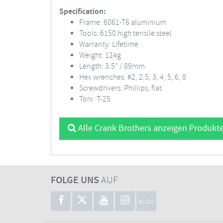
Specification:
Frame: 6061-T6 aluminium
Tools: 6150 high tensile steel
Warranty: Lifetime
Weight: 124g
Length: 3.5" / 89mm
Hex wrenches: #2, 2.5, 3, 4, 5, 6, 8
Screwdrivers: Phillips, flat
Torx: T-25
Alle Crank Brothers anzeigen Produkt
FOLGE UNS
AUF
BLOG