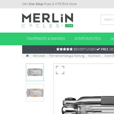
Dein
Ein-Stop
Road & MTB Bike Store.
FAHRRÄDER & RAHMEN
KOMPONENTEN
L
BEWERTUNGEN
FREE
DEL
Werkstatt
Fahrradwerkzeug & Wartung
Multitools
Crank B