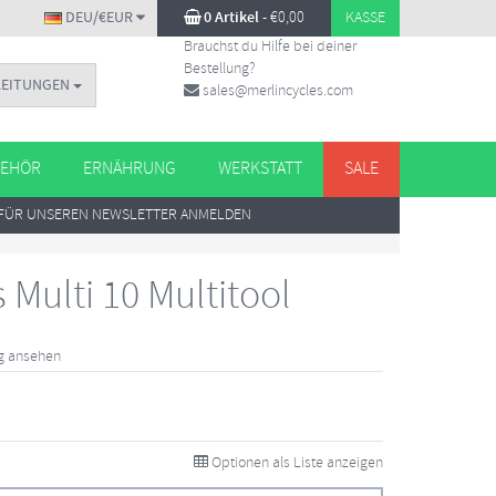
DEU/€EUR
0 Artikel
-
€
0,00
KASSE
Brauchst du Hilfe bei deiner
Bestellung?
LEITUNGEN
sales@merlincycles.com
EHÖR
ERNÄHRUNG
WERKSTATT
SALE
FÜR UNSEREN NEWSLETTER ANMELDEN
 Multi 10 Multitool
g ansehen
Optionen als Liste anzeigen