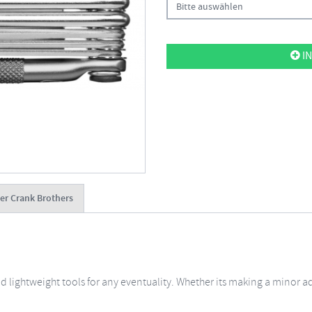
Bitte auswählen
IN
er Crank Brothers
 lightweight tools for any eventuality. Whether its making a minor adj