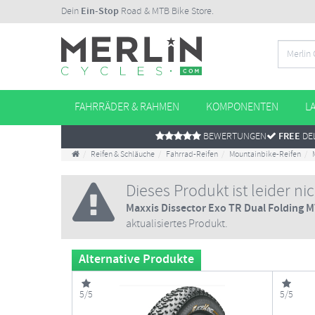
Dein
Ein-Stop
Road & MTB Bike Store.
FAHRRÄDER & RAHMEN
KOMPONENTEN
L
BEWERTUNGEN
FREE
DEL
Reifen & Schläuche
Fahrrad-Reifen
Mountainbike-Reifen
Dieses Produkt ist leider ni
Maxxis Dissector Exo TR Dual Folding M
aktualisiertes Produkt.
Alternative Produkte
5/5
5/5