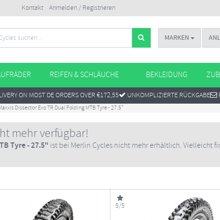
Kontakt
Anmelden / Registrieren
MARKEN
AN
AUFRÄDER
REIFEN & SCHLÄUCHE
BEKLEIDUNG
ZUB
IVERY ON MOST DE ORDERS OVER €172,55
UNKOMPLIZIERTE RÜCKGABE
Maxxis Dissector Exo TR Dual Folding MTB Tyre - 27.5"
cht mehr verfügbar!
TB Tyre - 27.5"
ist bei Merlin Cycles nicht mehr erhältlich. Vielleicht 
5/5