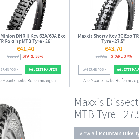
 Minion DHR II Kev 62A/60A Exo
Maxxis Shorty Kev 3C Exo T
TR Folding MTB Tyre - 26"
Tyre - 27.5"
€
41,40
€
43,70
€
62,10
SPARE 33%
€
69,01
SPARE 37%
GER-INFOS
JETZT KAUFEN
LAGER-INFOS
JETZT KA
le Mountainbike-Reifen anzeigen
Alle Mountainbike-Reifen anzei
Maxxis Dissect
MTB Tyre - 27.
View all
Mountain Bike T