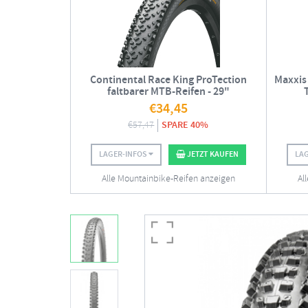
Continental Race King ProTection
Maxxis
faltbarer MTB-Reifen - 29"
€
34,45
€
57,47
SPARE 40%
LAGER-INFOS
JETZT KAUFEN
LA
Alle Mountainbike-Reifen anzeigen
Al