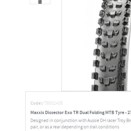
Code::
TB002406
Maxxis Dissector Exo TR Dual Folding MTB Tyre - 2
Designed in conjunction with Aussie DH racer Troy Bro
pair, or as a rear depending on trail conditions