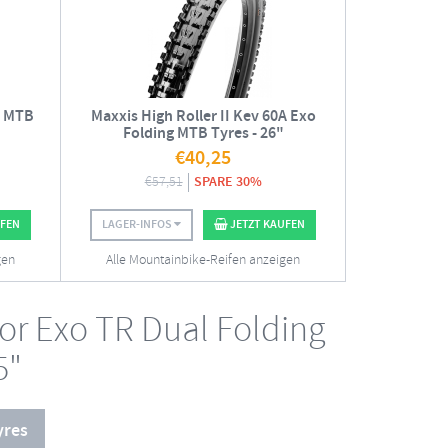
R MTB
Maxxis High Roller II Kev 60A Exo
Folding MTB Tyres - 26"
€
40,25
€
57,51
SPARE 30%
UFEN
LAGER-INFOS
JETZT KAUFEN
gen
Alle Mountainbike-Reifen anzeigen
or Exo TR Dual Folding
5"
yres