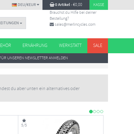
DEU/€EUR
0 Artikel
-
€
0,00
KASSE
Brauchst du Hilfe bei deiner
Bestellung?
LEITUNGEN
sales@merlincycles.com
EHÖR
ERNÄHRUNG
WERKSTATT
SALE
FÜR UNSEREN NEWSLETTER ANMELDEN
findest du aber unten ein alternatives oder
5/5