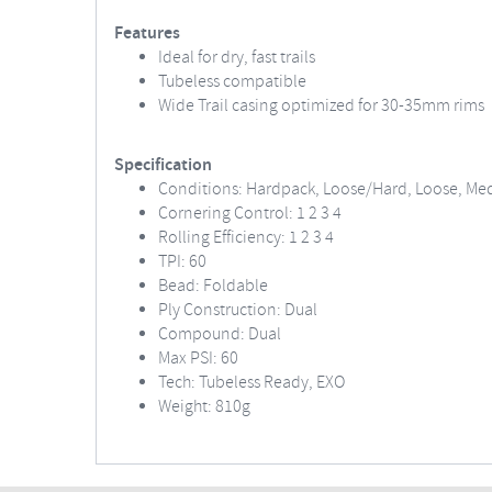
Features
Ideal for dry, fast trails
Tubeless compatible
Wide Trail casing optimized for 30-35mm rims
Specification
Conditions: Hardpack, Loose/Hard, Loose, M
Cornering Control: 1 2 3 4
Rolling Efficiency: 1 2 3 4
TPI: 60
Bead: Foldable
Ply Construction: Dual
Compound: Dual
Max PSI: 60
Tech: Tubeless Ready, EXO
Weight: 810g