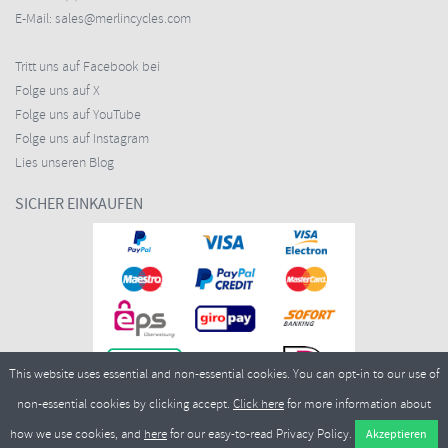
E-Mail:
sales@merlincycles.com
Tritt uns auf Facebook bei
Folge uns auf X
Folge uns auf YouTube
Folge uns auf Instagram
Lies unseren Blog
SICHER EINKAUFEN
This website uses essential and non-essential cookies. You can opt-in to our use of
non-essential cookies by clicking accept.
Click here
for more information about
how we use cookies, and
here
for our easy-to-read Privacy Policy.
Copyright ©2026
Merlin Cycles Ltd., Unit A4 Buckshaw Link, Ordnance Road, Buckshaw