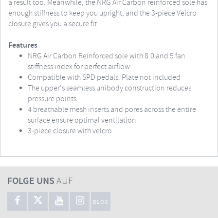
a result too. Meanwhile, the NRG Air Carbon reinforced sole has
enough stiffness to keep you upright, and the 3-piece Velcro
closure gives you a secure fit.
Features
NRG Air Carbon Reinforced sole with 8.0 and 5 fan
stiffness index for perfect airflow
Compatible with SPD pedals. Plate not included
The upper's seamless unibody construction reduces
pressure points
4 breathable mesh inserts and pores across the entire
surface ensure optimal ventilation
3-piece closure with velcro
FOLGE UNS
AUF
BLOG