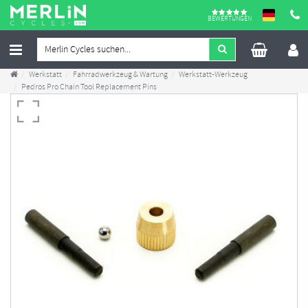
BEWERTUNGEN
Werkstatt
Fahrradwerkzeug & Wartung
Werkstatt-Werkzeug
Pedros Pro Chain Tool Replacement Pins