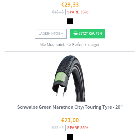
€
29,33
€
43,70
SPARE 33%
LAGER-INFOS
JETZT KAUFEN
Alle Mountainbike-Reifen anzeigen
Schwalbe Green Marathon City/Touring Tyre - 20"
€
23,00
€
35,65
SPARE 35%