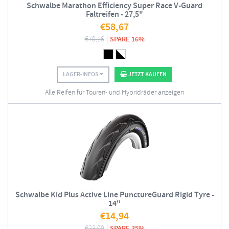
Schwalbe Marathon Efficiency Super Race V-Guard
Faltreifen - 27,5"
€
58,67
€
70,16
SPARE 16%
LAGER-INFOS
JETZT KAUFEN
Alle Reifen für Touren- und Hybridräder anzeigen
Schwalbe Kid Plus Active Line PunctureGuard Rigid Tyre -
14"
€
14,94
€
23,00
SPARE 35%