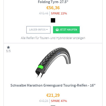
Folding Tyre- 27.5"
€
56,36
€
72,46
SPARE 22%
LAGER-INFOS
JETZT KAUFEN
Alle Reifen für Touren- und Hybridräder anzeigen
5/5
Schwalbe Marathon Greenguard Touring-Reifen - 16"
€
21,29
€
40,25
SPARE 47%