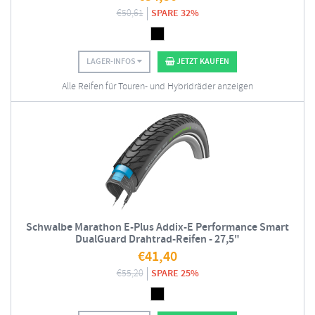
€
50,61
SPARE 32%
LAGER-INFOS
JETZT KAUFEN
Alle Reifen für Touren- und Hybridräder anzeigen
Schwalbe Marathon E-Plus Addix-E Performance Smart
DualGuard Drahtrad-Reifen - 27,5"
€
41,40
€
55,20
SPARE 25%