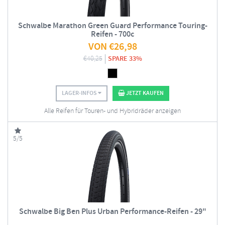
Schwalbe Marathon Green Guard Performance Touring-
Reifen - 700c
VON
€
26,98
€
40,25
SPARE 33%
LAGER-INFOS
JETZT KAUFEN
Alle Reifen für Touren- und Hybridräder anzeigen
5/5
Schwalbe Big Ben Plus Urban Performance-Reifen - 29"