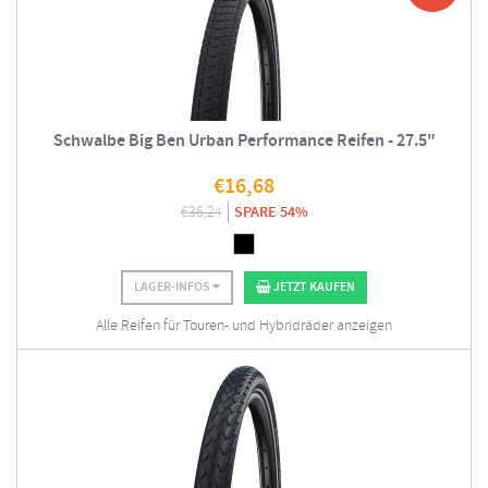
Schwalbe Big Ben Urban Performance Reifen - 27.5"
€
16,68
€
36,24
SPARE 54%
LAGER-INFOS
JETZT KAUFEN
Alle Reifen für Touren- und Hybridräder anzeigen