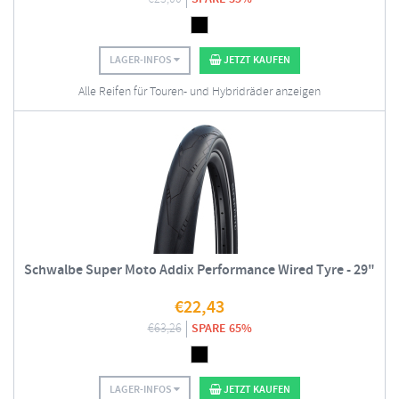
LAGER-INFOS
JETZT KAUFEN
Alle Reifen für Touren- und Hybridräder anzeigen
Schwalbe Super Moto Addix Performance Wired Tyre - 29"
€
22,43
€
63,26
SPARE 65%
LAGER-INFOS
JETZT KAUFEN