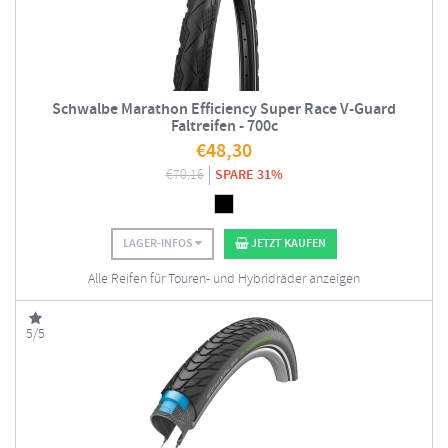
Schwalbe Marathon Efficiency Super Race V-Guard
Faltreifen - 700c
€
48,30
€
70,16
SPARE 31%
LAGER-INFOS
JETZT KAUFEN
Alle Reifen für Touren- und Hybridräder anzeigen
5/5