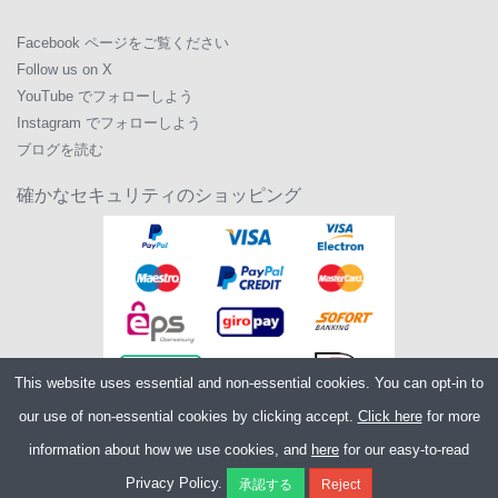
Facebook ページをご覧ください
Follow us on X
YouTube でフォローしよう
Instagram でフォローしよう
ブログを読む
確かなセキュリティのショッピング
This website uses essential and non-essential cookies. You can opt-in to
our use of non-essential cookies by clicking accept.
Click here
for more
information about how we use cookies, and
here
for our easy-to-read
Copyright ©2026
Merlin Cycles Ltd., Unit A4 Buckshaw Link, Ordnance Road,
Privacy Policy.
Buckshaw Village, Chorley PR7 7EL United Kingdom