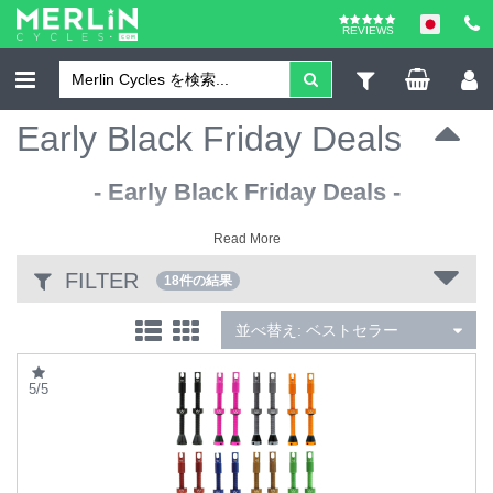
REVIEWS
Early Black Friday Deals
- Early Black Friday Deals -
Read More
FILTER
18件の結果
並べ替え:
ベストセラー
5/5