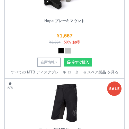
Hope ブレーキマウント
¥
1,667
¥
3,334
50% お得
在庫情報
今すぐ購入
すべての MTB ディスクブレーキ ローター & スペア製品 を見る
5/5