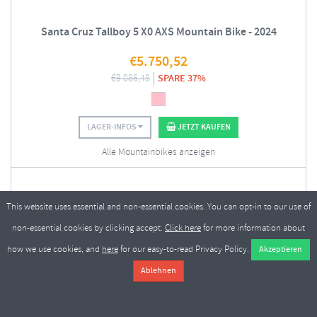
Santa Cruz Tallboy 5 X0 AXS Mountain Bike - 2024
€
5.750,52
€
9.086,48
SPARE 37%
LAGER-INFOS
JETZT KAUFEN
Alle Mountainbikes anzeigen
This website uses essential and non-essential cookies. You can opt-in to our use of
non-essential cookies by clicking accept.
Click here
for more information about
how we use cookies, and
here
for our easy-to-read Privacy Policy.
Santa Cruz Nomad 6 CC MX X0 AXS Mountain Bike - 2025