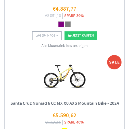
€
4.887,77
€
8.051,18
SPARE 39%
LAGER-INFOS
JETZT KAUFEN
Alle Mountainbikes anzeigen
Santa Cruz Nomad 6 CC MX X0 AXS Mountain Bike - 2024
€
5.590,62
€
9.316,55
SPARE 40%