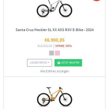
Santa Cruz Heckler SL XX AXS RSV E-Bike - 2024
€
6.900,85
€
13.802,85
SPARE 50%
LAGER-INFOS
JETZT KAUFEN
Alle E-Bikes anzeigen