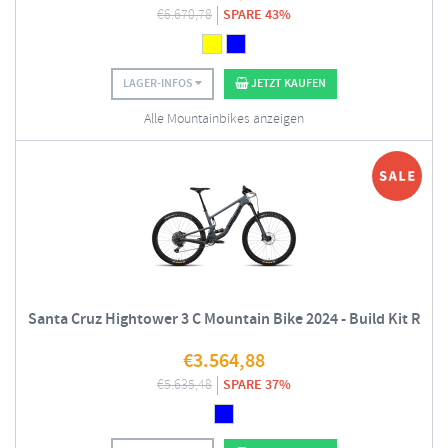
€
6.670,78
SPARE 43%
LAGER-INFOS
JETZT KAUFEN
Alle Mountainbikes anzeigen
Santa Cruz Hightower 3 C Mountain Bike 2024 - Build Kit R
€
3.564,88
€
5.635,48
SPARE 37%