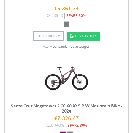
€
6.361,34
€
9.086,48
SPARE 30%
LAGER-INFOS
JETZT KAUFEN
Alle Mountainbikes anzeigen
Santa Cruz Megatower 2 CC X0 AXS RSV Mountain Bike -
2024
€
7.326,47
€
10.466,88
SPARE 30%