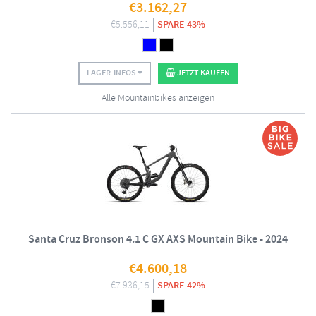
€
3.162,27
€
5.556,11
SPARE 43%
LAGER-INFOS
JETZT KAUFEN
Alle Mountainbikes anzeigen
Santa Cruz Bronson 4.1 C GX AXS Mountain Bike - 2024
€
4.600,18
€
7.936,15
SPARE 42%