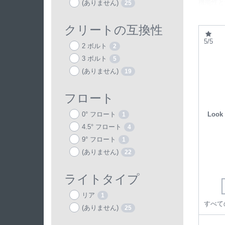
機能性と
(ありません)
25
また、カ
め、フラ
クリートの互換性
5/5
2 ボルト
2
3 ボルト
5
(ありません)
19
フロート
0° フロート
Look 
1
4.5° フロート
4
9° フロート
1
(ありません)
22
ライトタイプ
リア
1
(ありません)
25