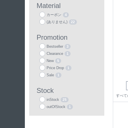
Material
カーボン
4
(ありません)
22
Promotion
Bestseller
3
Clearance
1
New
5
Price Drop
1
Sale
1
Stock
inStock
25
outOfStock
1