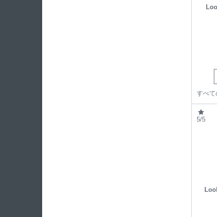
Loo
5/5
Loo