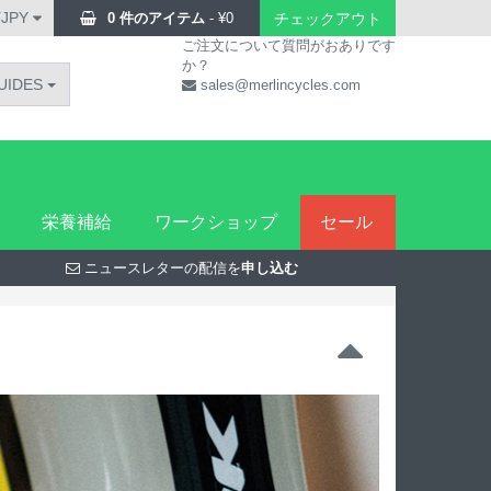
¥JPY
0 件のアイテム
-
¥
0
チェックアウト
ご注文について質問がおありです
か？
UIDES
sales@merlincycles.com
栄養補給
ワークショップ
セール
ニュースレターの配信を
申し込む