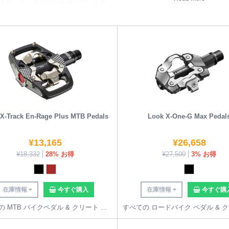
予算に合った商品を提供しています。
ーボンファイバー製のロード/マウンテン/トラック用サイクルフレームも開発
ンスのトラックレース代表チームのフレームサプライヤーとして長期にわた
X-Track En-Rage Plus MTB Pedals
Look X-One-G Max Pedal
¥
13,165
¥
26,658
¥
18,332
28% お得
¥
27,500
3% お得
在庫情報
今すぐ購入
在庫情報
今すぐ購
すべての MTB バイクペダル & クリート を見る