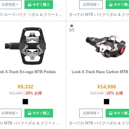
在庫情報
今すぐ購入
在庫情報
今すぐ購
すべての ロードバイク ペダル & クリート を見る
5/5
ok X-Track En-rage MTB Pedals
Look X-Track Race Carbon MTB
¥
9,332
¥
14,998
¥
11,666
20% お得
¥
19,166
22% お得
在庫情報
今すぐ購入
在庫情報
今すぐ購
すべての MTB バイクペダル & クリート を見る