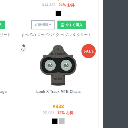
¥
14,166
24% お得
入
在庫情報
今すぐ購入
すべての ロードバイク ペダル & クリート を見る
すべての ロードバイク ペダル & クリート を見る
5/5
Cage
Look X-Track MTB Cleats
¥
832
¥
2,998
72% お得