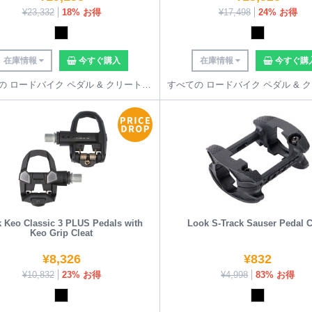
¥
23,332
18% お得
¥
17,498
24% お得
在庫情報
今すぐ購入
在庫情報
今すぐ購
すべての ロードバイク ペダル & クリート を見る
 Keo Classic 3 PLUS Pedals with
Look S-Track Sauser Pedal 
Keo Grip Cleat
¥
8,326
¥
832
¥
10,832
23% お得
¥
4,998
83% お得