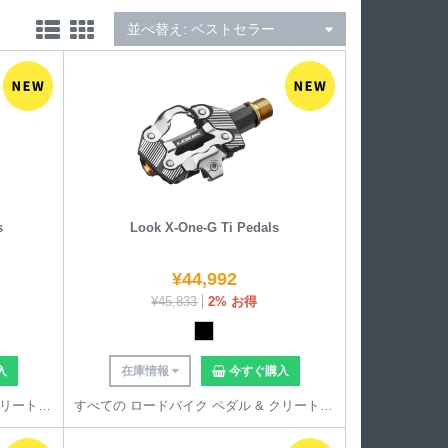
並べ替え:
ベストセラー
しています。Look は複数のプロチームのスポンサーを務
って採用されています。
s
Look X-One-G Ti Pedals
¥
44,992
¥
45,833
2% お得
入
在庫情報
今すぐ購入
すべての ロードバイク ペダル & クリート を見る
すべての ロードバイク ペダル & クリート を見る