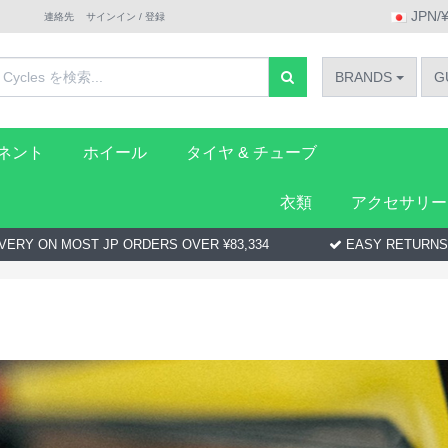
JPN/
連絡先
サインイン / 登録
BRANDS
G
ーネント
ホイール
タイヤ & チューブ
衣類
アクセサリー
VERY ON MOST JP ORDERS OVER ¥83,334
EASY RETURNS