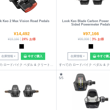
k Keo 2 Max Vision Road Pedals
Look Keo Blade Carbon Power 
Sided Powermeter Pedal
¥
14,492
¥
97,166
¥
19,166
24% お得
¥
99,998
3% お得
在庫情報
今すぐ購入
在庫情報
今すぐ購
すべての ロードバイク ペダル & クリート を見る
5/5