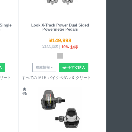
Single
Look X-Track Power Dual Sided
s
Powermeter Pedals
¥
149,998
¥
166,665
10% お得
入
在庫情報
今すぐ購入
すべての ロードバイク ペダル & クリート を見る
すべての MTB バイクペダル & クリート を見る
4/5