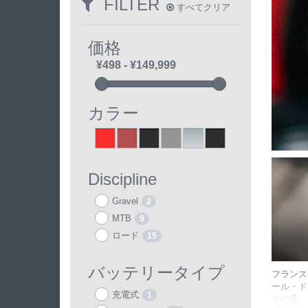
FILTER
すべてクリア
価格
カラー
Red
Brown
Black
Grey
Silver
ブラック
2
1
23
3
2
23
Discipline
Gravel
2
MTB
9
ロード
15
バッテリータイプ
フランス
ール・ド
充電式
1
その後、