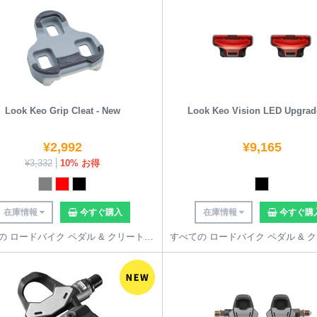
Look Keo Grip Cleat - New
Look Keo Vision LED Upgrad
¥
2,992
¥
9,165
¥
3,332
10% お得
在庫情報
今すぐ購入
在庫情報
今すぐ購
すべての ロードバイク ペダル & クリート を見る