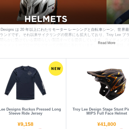
 Lee Designs は 20 年以上にわたりモーター レーシングと自転車シー
ランドです。それ以来サイクリングの世界にも拡大しており、Troy Lee
明らかに受けている素晴らしい製品すべてを提供しています。ライディング
Read More
ヘルメットやグローブなどすべての製品に表れています。デザイン、形状、
、ライダーは払ったお金に見合った高い品質、性能、快適性、価値を必ず得
Lee Designs Ruckus Pressed Long
Troy Lee Design Stage Stunt Pi
Sleeve Ride Jersey
MIPS Full Face Helmet
¥
9,158
¥
41,800