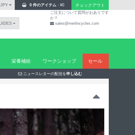
¥JPY
0 件のアイテム
-
¥
0
チェックアウト
ご注文について質問がおありです
か？
UIDES
sales@merlincycles.com
栄養補給
ワークショップ
セール
ニュースレターの配信を
申し込む