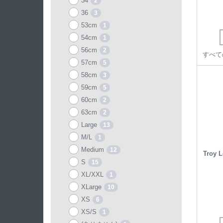
34
2
36
3
53cm
1
54cm
1
56cm
2
すべて
57cm
5
58cm
3
59cm
5
60cm
2
63cm
2
Large
13
M/L
1
Medium
12
Troy L
S
15
XL/XXL
1
XLarge
10
XS
6
XS/S
1