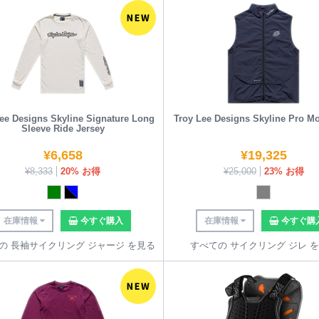
ee Designs Skyline Signature Long
Troy Lee Designs Skyline Pro M
Sleeve Ride Jersey
¥
6,658
¥
19,325
¥
8,333
20% お得
¥
25,000
23% お得
在庫情報
今すぐ購入
在庫情報
今すぐ購
の 長袖サイクリング ジャージ を見る
すべての サイクリング ジレ 