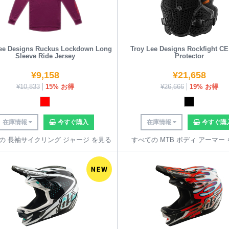
ee Designs Ruckus Lockdown Long
Troy Lee Designs Rockfight CE
Sleeve Ride Jersey
Protector
¥
9,158
¥
21,658
¥
10,833
15% お得
¥
26,666
19% お得
在庫情報
今すぐ購入
在庫情報
今すぐ購
の 長袖サイクリング ジャージ を見る
すべての MTB ボディ アーマー