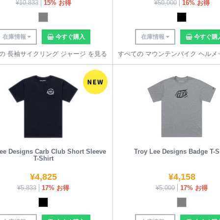
¥
10,833
15% お得
¥
50,000
16% お得
在庫情報
今すぐ購入
在庫情報
今すぐ購
の 長袖サイクリング ジャージ を見る
ee Designs Carb Club Short Sleeve
Troy Lee Designs Badge T-S
T-Shirt
¥
4,825
¥
4,158
¥
5,833
17% お得
¥
5,000
17% お得