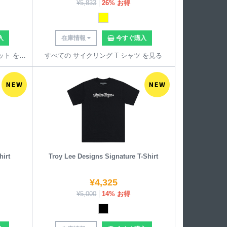
¥
5,833
26% お得
入
在庫情報
今すぐ購入
すべての マウンテンバイク ヘルメット を見る
すべての サイクリング T シャツ を見る
hirt
Troy Lee Designs Signature T-Shirt
¥
4,325
¥
5,000
14% お得