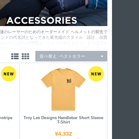
ン、世界最速のレーサーのためのオーダーメイド ヘルメットの製造で
 ブランドの代名詞となってきた最先端のスタイル、設計、品質
とレーシングへの情熱は、ジャージやショーツ、またはフル
機能において優れたギアを造り出すための絶え間ない取り組
ることができます。
並べ替え:
ベストセラー
nstripe
Troy Lee Designs Handlebar Short Sleeve
T-Shirt
¥
4,332