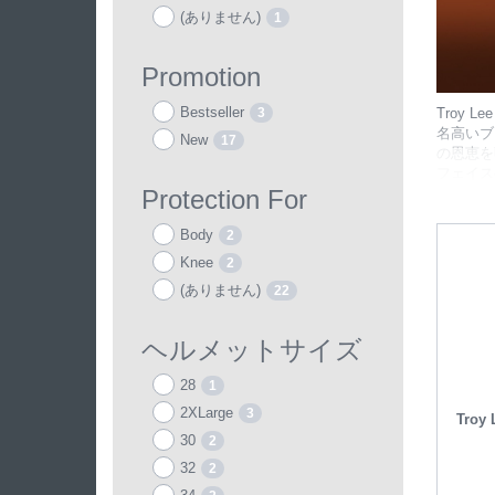
(ありません)
1
Promotion
Bestseller
Troy
3
名高いブ
New
17
の恩恵を
フェイス
みにより
Protection For
Body
2
Knee
2
(ありません)
22
ヘルメットサイズ
28
1
2XLarge
3
Troy 
30
2
32
2