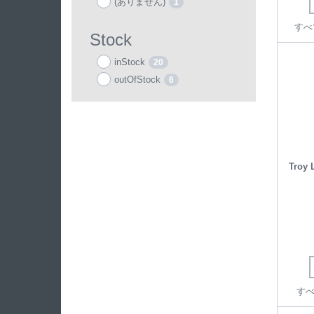
(ありません)
1
すべ
Stock
inStock
20
outOfStock
6
Troy 
すべ