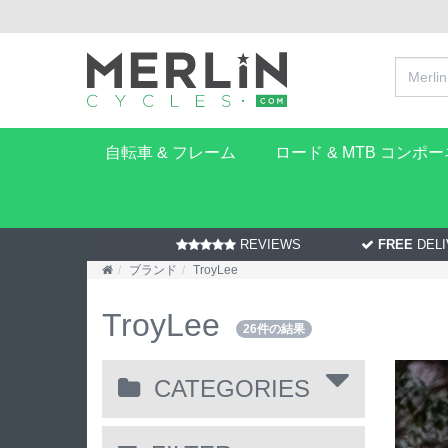
自転車 & フレーム
ロード & MTB コンポ
REVIEWS
FREE
DELI
ブランド
TroyLee
TroyLee
26件の結果
CATEGORIES