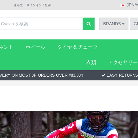
JPN/
連絡先
サインイン / 登録
BRANDS
G
ーネント
ホイール
タイヤ & チューブ
衣類
アクセサリー
VERY ON MOST JP ORDERS OVER ¥83,334
EASY RETURNS