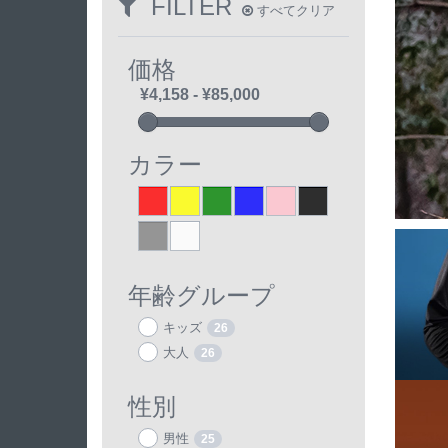
FILTER
すべてクリア
価格
カラー
Red
Yellow
Green
Blue
Pink
Black
2
1
3
3
1
15
Grey
White
8
2
年齢グループ
キッズ
26
大人
26
性別
男性
25