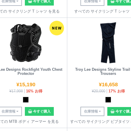
在庫情報
今すぐ購入
在庫情報
今すぐ購
ての サイクリング T シャツ を見る
すべての サイクリング T シャツ
Lee Designs Rockfight Youth Chest
Troy Lee Designs Skyline Trai
Protector
Trousers
¥
15,190
¥
16,658
¥
17,998
16% お得
¥
20,000
17% お得
在庫情報
今すぐ購入
在庫情報
今すぐ購
ての MTB ボディ アーマー を見る