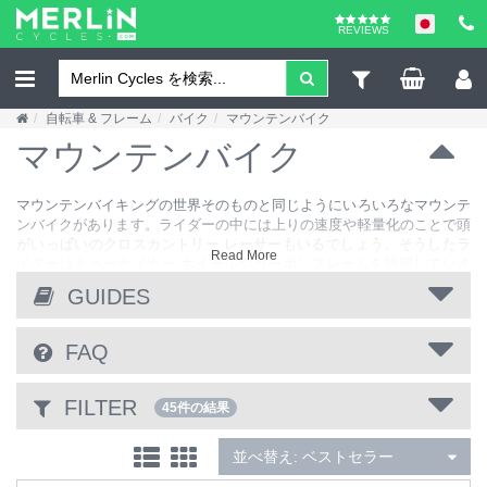
REVIEWS
自転車 & フレーム
バイク
マウンテンバイク
マウンテンバイク
マウンテンバイキングの世界そのものと同じようにいろいろなマウンテ
ンバイクがあります。ライダーの中には上りの速度や軽量化のことで頭
がいっぱいのクロスカントリー レーサーもいるでしょう。そうしたラ
Read More
イダーはトゥーナイナー ホイールやカーボンフレームを熱望していま
す。重力に任せて走行する恐いもの知らずのライダーは多くのサスペン
GUIDES
ションや高い信頼性を求めています。ロング トラベル 26 インチ ホイ
ール リグはそんなライダーにうってつけです。それ以外のライダーは
ただヒルやトレイルで走り回るのにちょうどいい自転車を求めていま
FAQ
す。そういう用途には最新のミッド トラベル 27.5 インチ バイクが実に
よく合います。どのタイプを選ぶにせよ、一番楽しめるバイクがあなた
にとって最適なマウンテンバイクです。自分の好みに合った楽しみ方が
FILTER
45件の結果
できるものを選んでください。
並べ替え:
ベストセラー