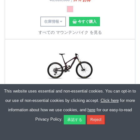
在庫情報
今すぐ購入
すべての マウンテンバイク を見る
This website uses essential and non-essential cookies. You can opt-in to
Santa Cruz Nomad 6 CC MX X0 AXS Mountain Bike - 2025
our use of non-essential cookies by clicking accept.
Click here
for more
¥
1,012,500
information about how we use cookies, and
here
for our easy-to-read
¥
1,349,833
25% お得
Privacy Policy.
在庫情報
今すぐ購入