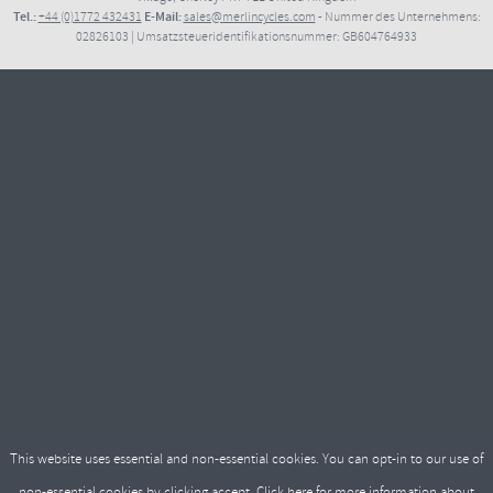
Tel.:
E-Mail:
+44 (0)1772 432431
sales@merlincycles.com
- Nummer des Unternehmens:
02826103
| Umsatzsteueridentifikationsnummer:
GB604764933
This website uses essential and non-essential cookies. You can opt-in to our use of
non-essential cookies by clicking accept.
Click here
for more information about