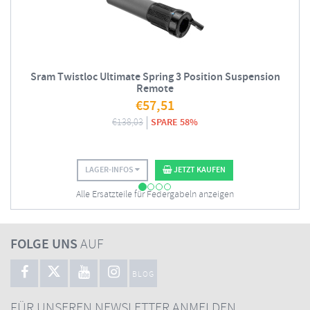
Sram Twistloc Ultimate Spring 3 Position Suspension
Remote
€
57,51
€
138,03
SPARE 58%
LAGER-INFOS
JETZT KAUFEN
Alle Ersatzteile für Federgabeln anzeigen
FOLGE UNS
AUF
BLOG
FÜR UNSEREN NEWSLETTER ANMELDEN