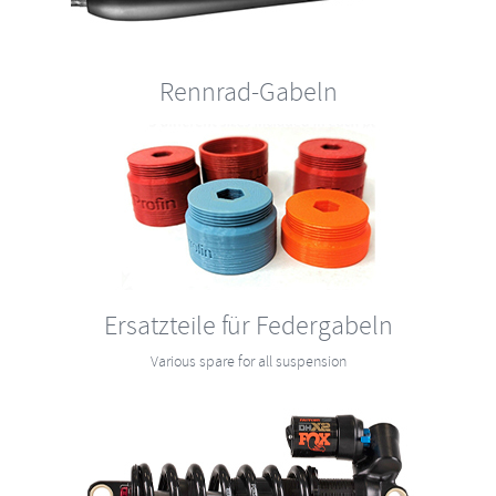
Rennrad-Gabeln
Ersatzteile für Federgabeln
Various spare for all suspension