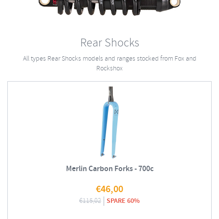
Rear Shocks
All types Rear Shocks models and ranges stocked from Fox and
Rockshox
Merlin Carbon Forks - 700c
€
46,00
€
115,02
SPARE 60%