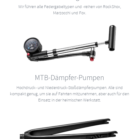
Wir führen alle Federgabeltypen und -reihen von RockShox,
Marzocchi und Fox.
MTB-Dämpfer-Pumpen
Hochdruck- und Niederdruck-Stoßdämpferpumpen. Alle sind
kompakt genug, um sie auf Fahrten mitzunehmen, aber auch für den
Einsatz in der heimischen Werkstatt.