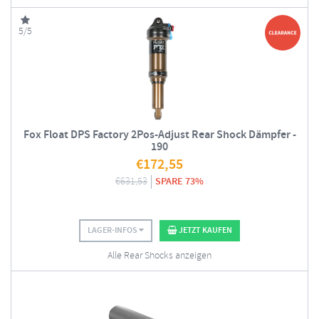
5/5
Fox Float DPS Factory 2Pos-Adjust Rear Shock Dämpfer -
190
€
172,55
€
631,53
SPARE 73%
LAGER-INFOS
JETZT KAUFEN
Alle Rear Shocks anzeigen