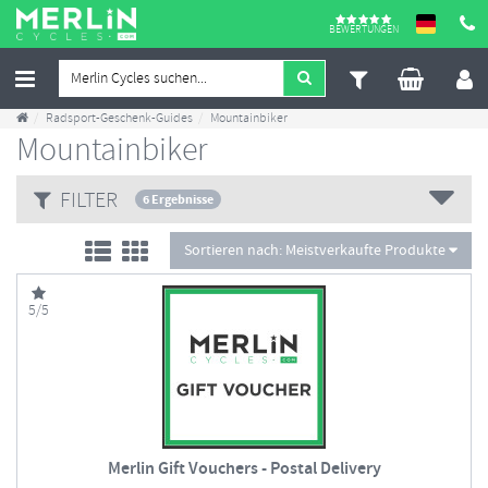
BEWERTUNGEN
Radsport-Geschenk-Guides
Mountainbiker
Mountainbiker
FILTER
6 Ergebnisse
Sortieren nach:
Meistverkaufte Produkte
5/5
Merlin Gift Vouchers - Postal Delivery