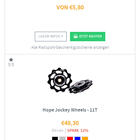
VON
€
5,80
LAGER-INFOS
JETZT KAUFEN
Alle Radsport-Geschenkgutscheine anzeigen
5/5
Hope Jockey Wheels - 11T
€
48,30
€
54,64
SPARE 12%