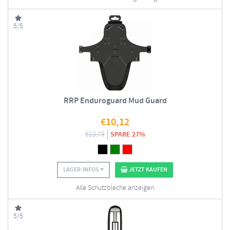
5/5
RRP Enduroguard Mud Guard
€
10,12
€
13,79
SPARE 27%
LAGER-INFOS
JETZT KAUFEN
Alle Schutzbleche anzeigen
5/5