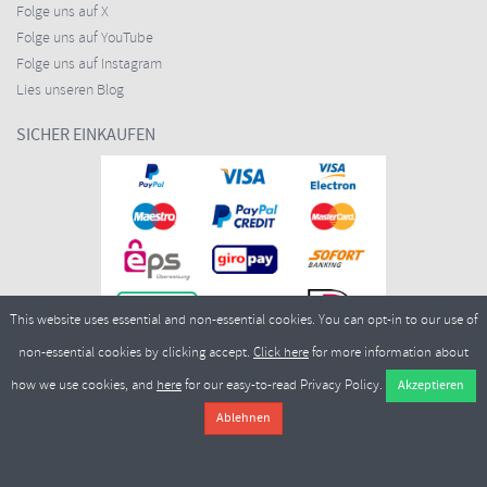
Folge uns auf X
Folge uns auf YouTube
Folge uns auf Instagram
Lies unseren Blog
SICHER EINKAUFEN
This website uses essential and non-essential cookies. You can opt-in to our use of
non-essential cookies by clicking accept.
Click here
for more information about
how we use cookies, and
here
for our easy-to-read Privacy Policy.
Copyright ©2026
Merlin Cycles Ltd., Unit A4 Buckshaw Link, Ordnance Road, Buckshaw
Village, Chorley PR7 7EL United Kingdom
Tel.:
E-Mail:
+44 (0)1772 432431
sales@merlincycles.com
- Nummer des Unternehmens:
02826103
| Umsatzsteueridentifikationsnummer:
GB604764933