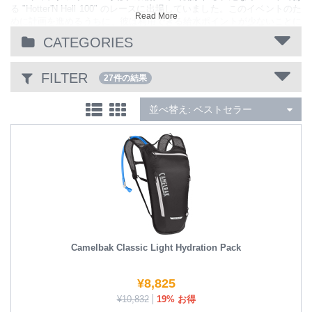
る "Hotter'N Hell 100" のレースに出場していました。このイベントのた
Read More
めに計画を進めるうちに、彼は利用できる給水ポイントが少ないことに
気づきました。ハイレベルのレースをするためにその給水はきわめて重
CATEGORIES
要です。
Eidson は医療器具売買に携わっており、点滴バッグとチューブソック
FILTER
スで Camelbak の最初の試作品を作りました。それから彼はそれをサイ
27件の結果
クリング シャツの背中に縫い付け、チューブは肩を通して上着に留め
ました。この時にペダルをこぎながら給水できるハンズフリーのハイド
並べ替え:
ベストセラー
レーションが誕生しました。
ライバルのサイクリストだった Jeff Wemmer はそれを見た時にこのア
イディアを気に入り、Eidson の代わりにレースで販売を始めました。
当初このアイディアは笑いものにされましたが、徐々に参加者たちはこ
の考え方を受け入れるようになり、現在 Camelbak はマウンテンバイク
のライディングやオールラウンドなアウトドアの定番となっています。
Camelbak のコアバリューは変わらず同じで、わたしたちを行動へと駆
り立てるものです - ハイドレーション分野の発明からハイドレーション
ソリューションの世界のリーディング メーカーへ。
Camelbak Classic Light Hydration Pack
¥
8,825
¥
10,832
19% お得