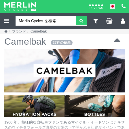
REVIEWS
ブランド
Camelbak
Camelbak
27件の結果
1988 年、熱狂的な自転車ファンであるマイケル・イードソンはテキサ
スのウィチタフォールズ真夏の太陽の下で開かれる壮絶なイベントであ