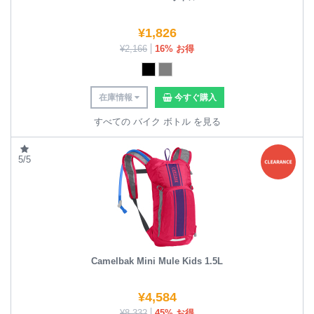
¥
1,826
¥
2,166
16% お得
在庫情報
今すぐ購入
すべての バイク ボトル を見る
5/5
Camelbak Mini Mule Kids 1.5L
¥
4,584
¥
8,332
45% お得