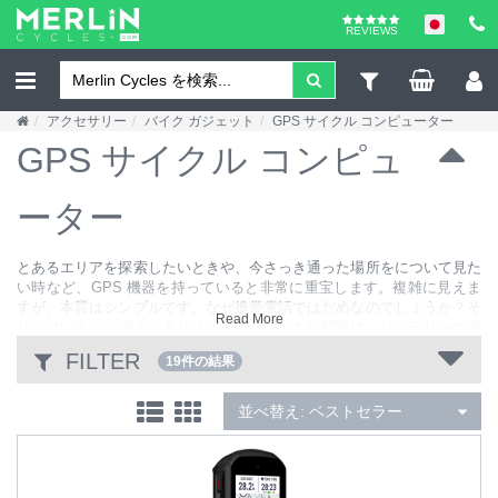
REVIEWS
アクセサリー
バイク ガジェット
GPS サイクル コンピューター
GPS サイクル コンピュ
ーター
とあるエリアを探索したいときや、今さっき通った場所をについて見た
い時など、GPS 機器を持っていると非常に重宝します。複雑に見えま
すが、本質はシンプルです。なぜ携帯電話ではだめなのでしょうか？そ
Read More
れにはいくつか理由があります。2 つの大きな問題は、バッテリーの寿
命、信号の正確さです。携帯電話の GPS を使用する際、どちらもあま
FILTER
19件の結果
りよくありません。GPS 用に作られたコンピューターであればハンド
ルバー用の取付け器具もついてきます。取り付けておけばライド中に何
がどうなっているか確認することができます。また、耐候性がありま
並べ替え:
ベストセラー
す。GPS 機器は 2 種類あります。レコーダーとナビゲーションです。