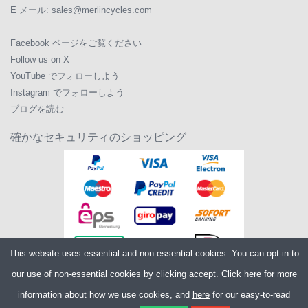
E メール:
sales@merlincycles.com
Facebook ページをご覧ください
Follow us on X
YouTube でフォローしよう
Instagram でフォローしよう
ブログを読む
確かなセキュリティのショッピング
This website uses essential and non-essential cookies. You can opt-in to
our use of non-essential cookies by clicking accept.
Click here
for more
information about how we use cookies, and
here
for our easy-to-read
Copyright ©2026
Merlin Cycles Ltd., Unit A4 Buckshaw Link, Ordnance Road,