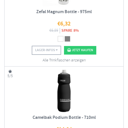
Zefal Magnum Bottle - 975ml
€
6,32
€
6,89
SPARE 8%
LAGER-INFOS
JETZT KAUFEN
Alle Trinkflaschen anzeigen
5/5
Camelbak Podium Bottle - 710ml