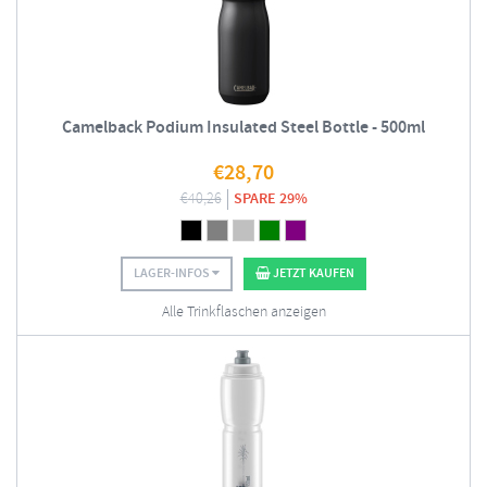
Camelback Podium Insulated Steel Bottle - 500ml
€
28,70
€
40,26
SPARE 29%
LAGER-INFOS
JETZT KAUFEN
Alle Trinkflaschen anzeigen