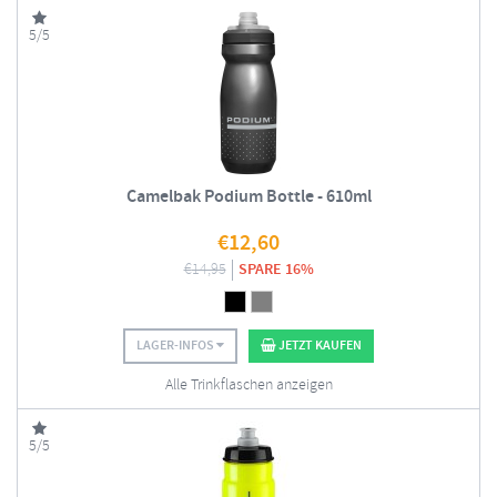
5/5
Camelbak Podium Bottle - 610ml
€
12,60
€
14,95
SPARE 16%
LAGER-INFOS
JETZT KAUFEN
Alle Trinkflaschen anzeigen
5/5