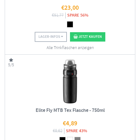
€
23,00
€
51,77
SPARE 56%
LAGER-INFOS
JETZT KAUFEN
Alle Trinkflaschen anzeigen
5/5
Elite Fly MTB Tex Flasche - 750ml
€
4,89
€
8,62
SPARE 43%