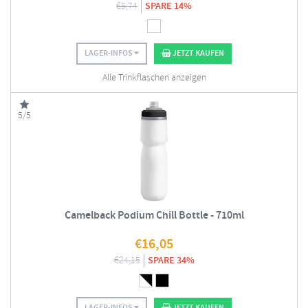
€
5,74
SPARE 14%
LAGER-INFOS
JETZT KAUFEN
Alle Trinkflaschen anzeigen
5/5
Camelback Podium Chill Bottle - 710ml
€
16,05
€
24,15
SPARE 34%
LAGER-INFOS
JETZT KAUFEN