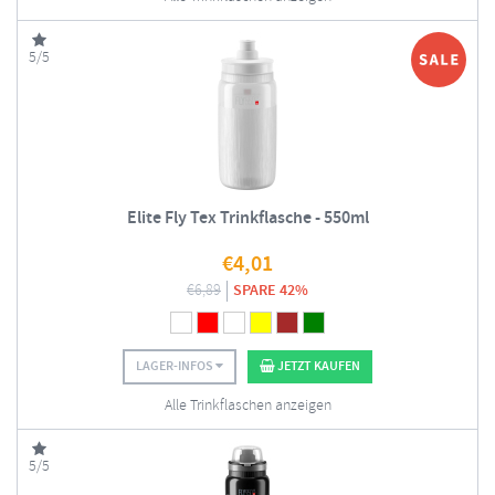
5/5
Elite Fly Tex Trinkflasche - 550ml
€
4,01
€
6,89
SPARE 42%
LAGER-INFOS
JETZT KAUFEN
Alle Trinkflaschen anzeigen
5/5