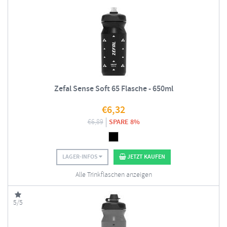
Zefal Sense Soft 65 Flasche - 650ml
€
6,32
€
6,89
SPARE 8%
LAGER-INFOS
JETZT KAUFEN
Alle Trinkflaschen anzeigen
5/5