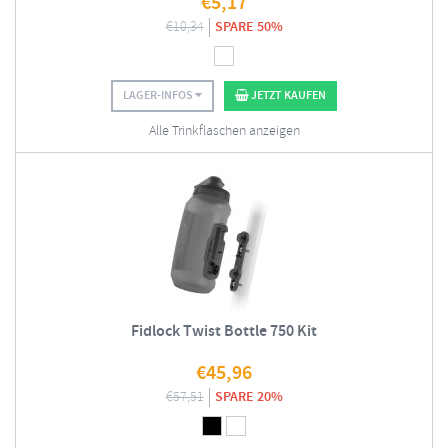
€
5,17
€
10,34
SPARE 50%
LAGER-INFOS
JETZT KAUFEN
Alle Trinkflaschen anzeigen
Fidlock Twist Bottle 750 Kit
€
45,96
€
57,51
SPARE 20%