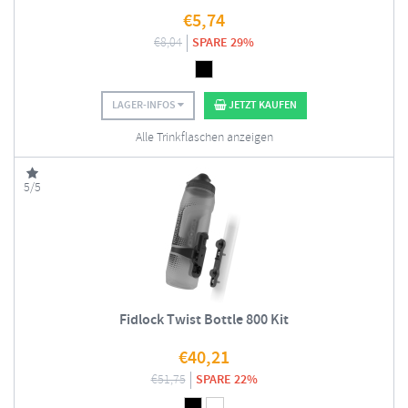
€
5,74
€
8,04
SPARE 29%
LAGER-INFOS
JETZT KAUFEN
Alle Trinkflaschen anzeigen
5/5
Fidlock Twist Bottle 800 Kit
€
40,21
€
51,75
SPARE 22%