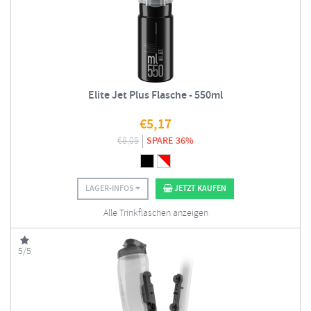
Elite Jet Plus Flasche - 550ml
€
5,17
€
8,05
SPARE 36%
LAGER-INFOS
JETZT KAUFEN
Alle Trinkflaschen anzeigen
5/5