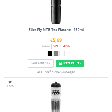
Elite Fly MTB Tex Flasche - 950ml
€
5,69
€
9,77
SPARE 42%
LAGER-INFOS
JETZT KAUFEN
Alle Trinkflaschen anzeigen
4.5/5