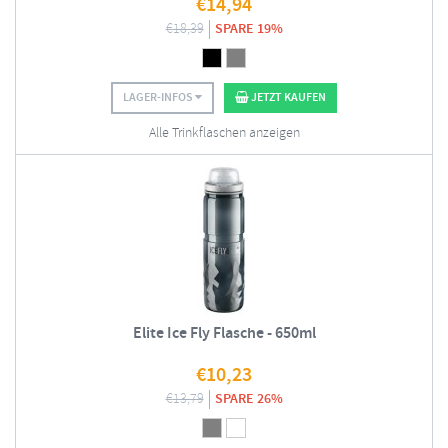
€
14,94
€
18,39
SPARE 19%
LAGER-INFOS
JETZT KAUFEN
Alle Trinkflaschen anzeigen
Elite Ice Fly Flasche - 650ml
€
10,23
€
13,79
SPARE 26%