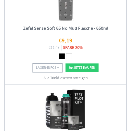
Zefal Sense Soft 65 No Mud Flasche - 650ml
€
9,19
€
11,49
SPARE 20%
LAGER-INFOS
JETZT KAUFEN
Alle Trinkflaschen anzeigen