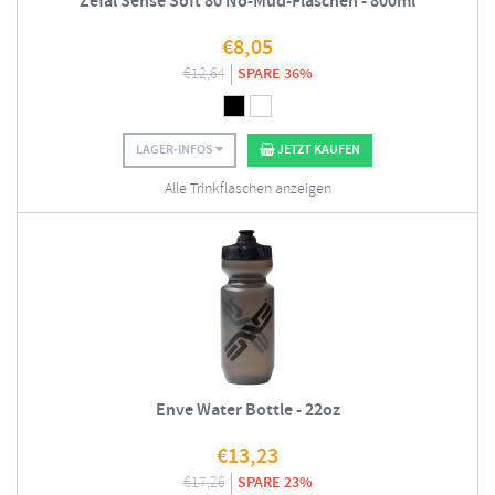
Zefal Sense Soft 80 No-Mud-Flaschen - 800ml
€
8,05
€
12,64
SPARE 36%
LAGER-INFOS
JETZT KAUFEN
Alle Trinkflaschen anzeigen
Enve Water Bottle - 22oz
€
13,23
€
17,26
SPARE 23%