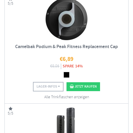
5/5
Camelbak Podium & Peak Fitness Replacement Cap
€
6,89
€
8,05
SPARE 14%
LAGER-INFOS
JETZT KAUFEN
Alle Trinkflaschen anzeigen
5/5