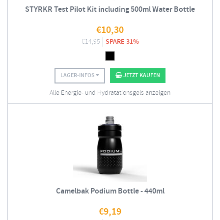
STYRKR Test Pilot Kit including 500ml Water Bottle
€
10,30
€
14,95
SPARE 31%
LAGER-INFOS
JETZT KAUFEN
Alle Energie- und Hydratationsgels anzeigen
Camelbak Podium Bottle - 440ml
€
9,19