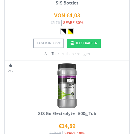
SIS Bottles
VON
€
4,03
€
5,76
SPARE 30%
LAGER-INFOS
JETZT KAUFEN
Alle Trinkflaschen anzeigen
5/5
SIS Go Electrolyte - 500g Tub
€
14,89
€
18,40
SPARE 19%