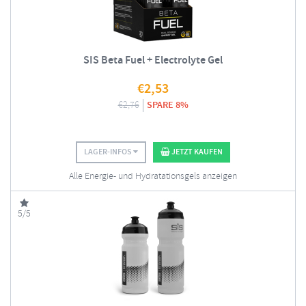
SIS Beta Fuel + Electrolyte Gel
€
2,53
€
2,76
SPARE 8%
LAGER-INFOS
JETZT KAUFEN
Alle Energie- und Hydratationsgels anzeigen
5/5