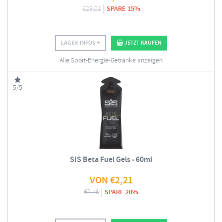
€
23,01
SPARE 15%
LAGER-INFOS
JETZT KAUFEN
Alle Sport-Energie-Getränke anzeigen
5/5
SIS Beta Fuel Gels - 60ml
VON
€
2,21
€
2,76
SPARE 20%