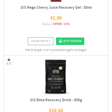
SIS Rego Cherry Juice Recovery Gel - 30ml
€
2,06
€
2,31
SPARE 11%
LAGER-INFOS
JETZT KAUFEN
Alle Energie- und Hydratationsgels anzeigen
5/5
SIS Beta Recovery Drink - 500g
€
19,50