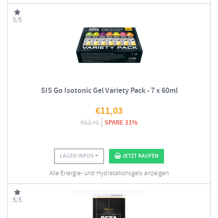
5/5
SIS Go Isotonic Gel Variety Pack - 7 x 60ml
€
11,03
€
12,41
SPARE 11%
LAGER-INFOS
JETZT KAUFEN
Alle Energie- und Hydratationsgels anzeigen
5/5