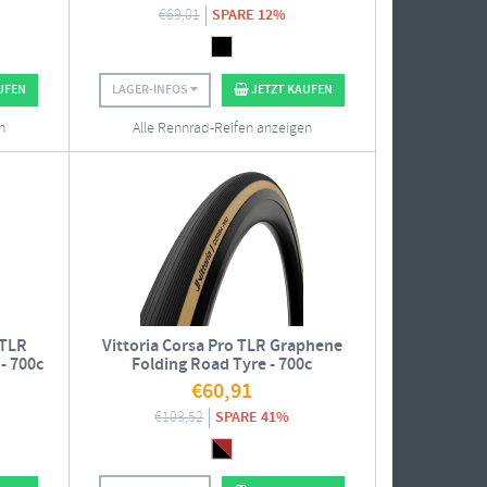
€
69,01
SPARE 12%
UFEN
LAGER-INFOS
JETZT KAUFEN
n
Alle Rennrad-Reifen anzeigen
 TLR
Vittoria Corsa Pro TLR Graphene
- 700c
Folding Road Tyre - 700c
€
60,91
€
103,52
SPARE 41%