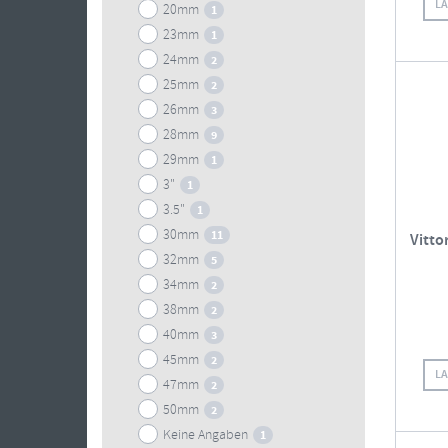
L
20mm
1
23mm
1
24mm
2
25mm
2
26mm
3
28mm
9
29mm
1
3"
1
3.5"
1
30mm
11
Vitto
32mm
5
34mm
2
38mm
2
40mm
3
45mm
2
L
47mm
2
50mm
2
Keine Angaben
1