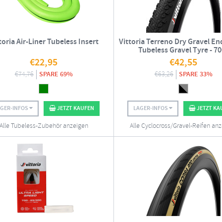
toria Air-Liner Tubeless Insert
Vittoria Terreno Dry Gravel E
Tubeless Gravel Tyre - 7
€
22,95
€
42,55
€
74,76
SPARE 69%
€
63,26
SPARE 33%
AGER-INFOS
JETZT KAUFEN
LAGER-INFOS
JETZT KA
Alle Tubeless-Zubehör anzeigen
Alle Cyclocross/Gravel-Reifen an