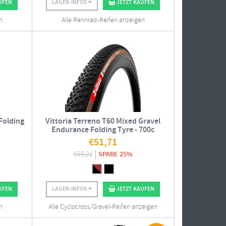
UFEN
LAGER-INFOS
JETZT KAUFEN
n
Alle Rennrad-Reifen anzeigen
Folding
Vittoria Terreno T60 Mixed Gravel
Endurance Folding Tyre - 700c
€
51,71
€
69,01
SPARE 25%
UFEN
LAGER-INFOS
JETZT KAUFEN
n
Alle Cyclocross/Gravel-Reifen anzeigen