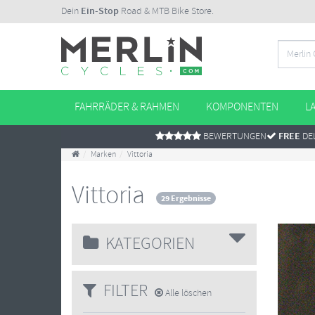
Dein
Ein-Stop
Road & MTB Bike Store.
FAHRRÄDER & RAHMEN
KOMPONENTEN
L
BEWERTUNGEN
FREE
DEL
Marken
Vittoria
Vittoria
29 Ergebnisse
KATEGORIEN
FILTER
Alle löschen