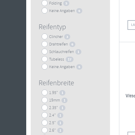
Folding
5
Keine Angaben
6
L
Reifentyp
Clincher
3
Drahtreifen
6
Schlauchreifen
1
Tubeless
17
Keine Angaben
6
Reifenbreite
1.95"
1
Vitt
19mm
1
2.35"
1
2.4"
1
2.5"
1
2.6"
1