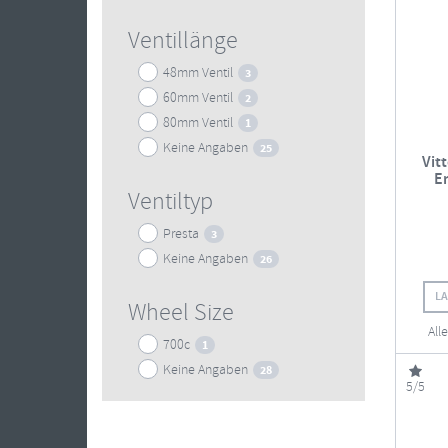
Ventillänge
48mm Ventil
3
60mm Ventil
2
80mm Ventil
1
Keine Angaben
25
Vit
E
Ventiltyp
Presta
3
Keine Angaben
26
L
Wheel Size
All
700c
1
Keine Angaben
28
5/5