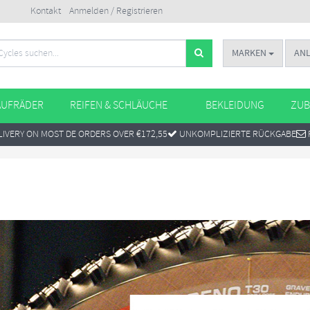
Kontakt
Anmelden / Registrieren
MARKEN
AN
AUFRÄDER
REIFEN & SCHLÄUCHE
BEKLEIDUNG
ZUB
IVERY ON MOST DE ORDERS OVER €172,55
UNKOMPLIZIERTE RÜCKGABE