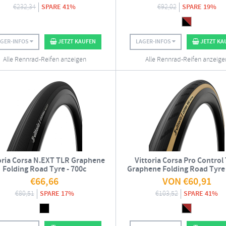
€
232,34
SPARE 41%
€
92,02
SPARE 19%
AGER-INFOS
JETZT KAUFEN
LAGER-INFOS
JETZT KA
Alle Rennrad-Reifen anzeigen
Alle Rennrad-Reifen anzeige
oria Corsa N.EXT TLR Graphene
Vittoria Corsa Pro Control
Folding Road Tyre - 700c
Graphene Folding Road Tyre 
€
66,66
VON
€
60,91
€
80,51
SPARE 17%
€
103,52
SPARE 41%