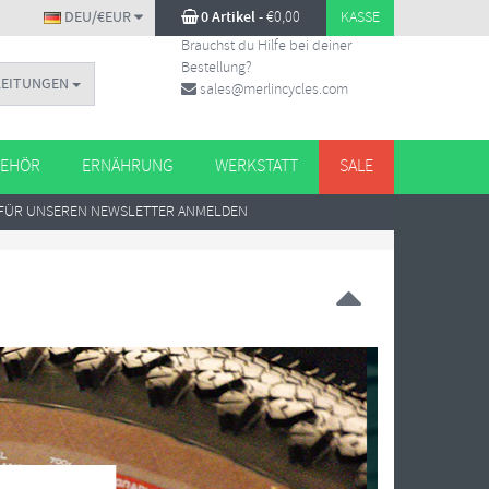
DEU/€EUR
0 Artikel
-
€
0,00
KASSE
Brauchst du Hilfe bei deiner
Bestellung?
LEITUNGEN
sales@merlincycles.com
EHÖR
ERNÄHRUNG
WERKSTATT
SALE
FÜR UNSEREN NEWSLETTER ANMELDEN