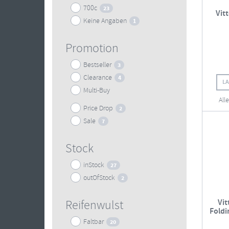
700c
23
Vit
Keine Angaben
1
Promotion
Bestseller
3
Clearance
4
L
Multi-Buy
All
Price Drop
2
Sale
7
Stock
inStock
27
outOfStock
2
Vit
Reifenwulst
Foldi
Faltbar
20