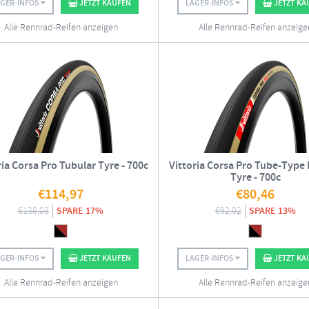
AGER-INFOS
JETZT KAUFEN
LAGER-INFOS
JETZT KA
Alle Rennrad-Reifen anzeigen
Alle Rennrad-Reifen anzeige
ria Corsa Pro Tubular Tyre - 700c
Vittoria Corsa Pro Tube-Type 
Tyre - 700c
€
114,97
€
80,46
€
138,03
SPARE 17%
€
92,02
SPARE 13%
AGER-INFOS
JETZT KAUFEN
LAGER-INFOS
JETZT KA
Alle Rennrad-Reifen anzeigen
Alle Rennrad-Reifen anzeige