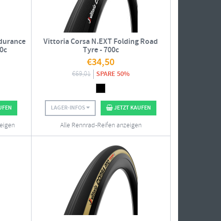
ndurance
Vittoria Corsa N.EXT Folding Road
00c
Tyre - 700c
€
34,50
€
69,01
SPARE 50%
UFEN
LAGER-INFOS
JETZT KAUFEN
zeigen
Alle Rennrad-Reifen anzeigen