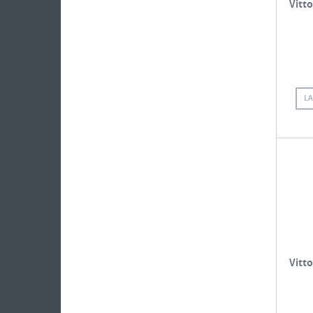
Vitto
L
Vitto