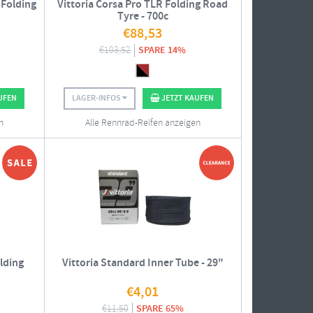
 Folding
Vittoria Corsa Pro TLR Folding Road
Tyre - 700c
€
88,53
€
103,52
SPARE 14%
UFEN
LAGER-INFOS
JETZT KAUFEN
n
Alle Rennrad-Reifen anzeigen
lding
Vittoria Standard Inner Tube - 29"
€
4,01
€
11,50
SPARE 65%