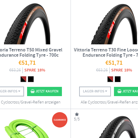
toria Terreno T50 Mixed Gravel
Vittoria Terreno T30 Fine Loos
ndurance Folding Tyre - 700c
Endurance Folding Tyre - 
€
51,71
€
51,71
€
63,26
SPARE 18%
€
63,26
SPARE 18%
AGER-INFOS
JETZT KAUFEN
LAGER-INFOS
JETZT KA
e Cyclocross/Gravel-Reifen anzeigen
Alle Cyclocross/Gravel-Reifen an
5/5