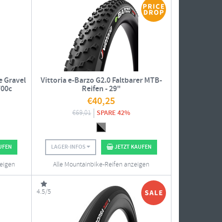
e Gravel
Vittoria e-Barzo G2.0 Faltbarer MTB-
700c
Reifen - 29"
€
40,25
€
69,01
SPARE 42%
UFEN
LAGER-INFOS
JETZT KAUFEN
zeigen
Alle Mountainbike-Reifen anzeigen
4.5/5