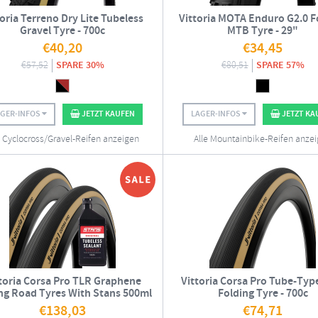
toria Terreno Dry Lite Tubeless
Vittoria MOTA Enduro G2.0 F
Gravel Tyre - 700c
MTB Tyre - 29"
€
40,20
€
34,45
€
57,52
SPARE 30%
€
80,51
SPARE 57%
AGER-INFOS
JETZT KAUFEN
LAGER-INFOS
JETZT KA
e Cyclocross/Gravel-Reifen anzeigen
Alle Mountainbike-Reifen anze
toria Corsa Pro TLR Graphene
Vittoria Corsa Pro Tube-Typ
ng Road Tyres With Stans 500ml
Folding Tyre - 700c
Tubeless Sealant - Pair
€
138,03
€
74,71