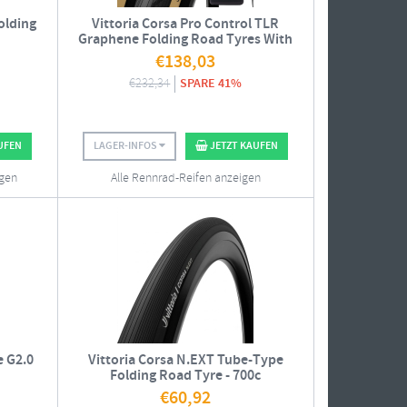
olding
Vittoria Corsa Pro Control TLR
Graphene Folding Road Tyres With
Stans 500ml Tubeless Sealant - Pair
€
138,03
€
232,34
SPARE 41%
UFEN
LAGER-INFOS
JETZT KAUFEN
igen
Alle Rennrad-Reifen anzeigen
e G2.0
Vittoria Corsa N.EXT Tube-Type
Folding Road Tyre - 700c
€
60,92