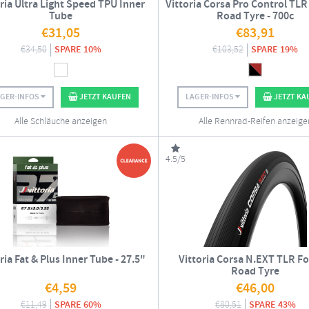
ria Ultra Light Speed TPU Inner
Vittoria Corsa Pro Control TLR
Tube
Road Tyre - 700c
€
31,05
€
83,91
€
34,50
SPARE 10%
€
103,52
SPARE 19%
AGER-INFOS
JETZT KAUFEN
LAGER-INFOS
JETZT KA
Alle Schläuche anzeigen
Alle Rennrad-Reifen anzeige
4.5/5
ria Fat & Plus Inner Tube - 27.5"
Vittoria Corsa N.EXT TLR Fo
Road Tyre
€
4,59
€
46,00
€
11,49
SPARE 60%
€
80,51
SPARE 43%