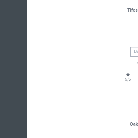
Tifos
L
5/5
Oak