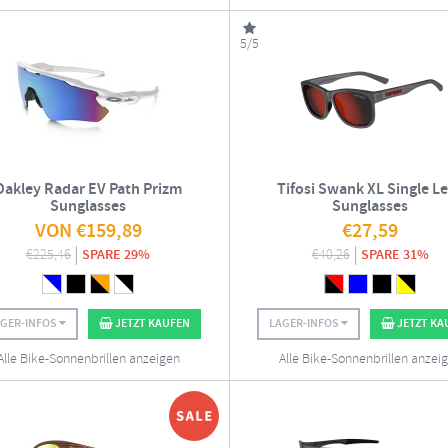
5/5
Oakley Radar EV Path Prizm
Tifosi Swank XL Single L
Sunglasses
Sunglasses
VON
€
159,89
€
27,59
€
225,46
SPARE 29%
€
40,26
SPARE 31%
AGER-INFOS
JETZT KAUFEN
LAGER-INFOS
JETZT KA
Alle Bike-Sonnenbrillen anzeigen
Alle Bike-Sonnenbrillen anzei