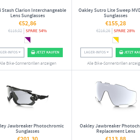
i Stash Clarion Interchangeable
Oakley Sutro Lite Sweep MV
Lens Sunglasses
Sunglasses
€
52,86
€
155,28
€
115,02
SPARE 54%
€
216,26
SPARE 28%
AGER-INFOS
JETZT KAUFEN
LAGER-INFOS
JETZT KA
Alle Bike-Sonnenbrillen anzeigen
Alle Bike-Sonnenbrillen anzei
ley Jawbreaker Photochromic
Oakley Jawbreaker Photoch
Sunglasses
Replacement Lens
€
201,30
€
113,88