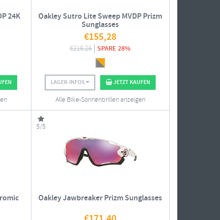
DP 24K
Oakley Sutro Lite Sweep MVDP Prizm
Sunglasses
€
155,28
€
216,26
SPARE 28%
UFEN
LAGER-INFOS
JETZT KAUFEN
gen
Alle Bike-Sonnenbrillen anzeigen
5/5
romic
Oakley Jawbreaker Prizm Sunglasses
€
171,40