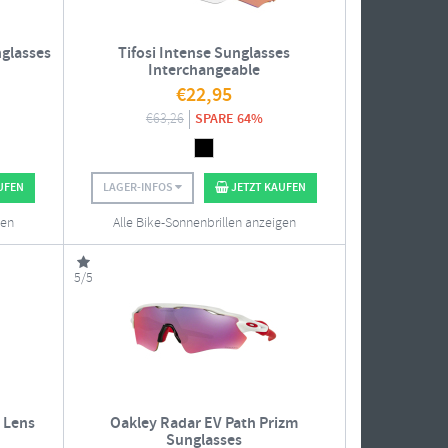
nglasses
Tifosi Intense Sunglasses
Interchangeable
€
22,95
€
63,26
SPARE 64%
UFEN
LAGER-INFOS
JETZT KAUFEN
gen
Alle Bike-Sonnenbrillen anzeigen
5/5
 Lens
Oakley Radar EV Path Prizm
Sunglasses