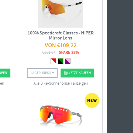
100% Speedcraft Glasses - HiPER
Mirror Lens
VON
€
109,22
€
161,04
SPARE 32%
UFEN
LAGER-INFOS
JETZT KAUFEN
gen
Alle Bike-Sonnenbrillen anzeigen