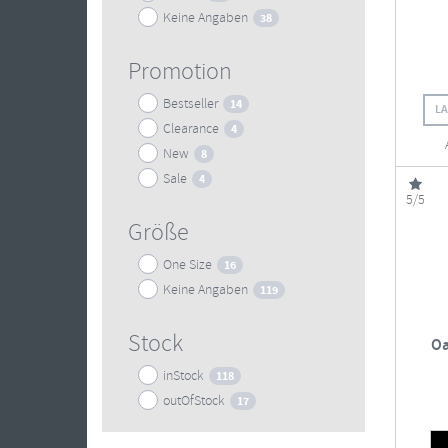
Keine Angaben
38
Promotion
Bestseller
14
L
Clearance
4
New
8
Sale
4
5/5
Größe
One Size
16
Keine Angaben
119
Stock
Oa
inStock
118
outOfStock
17