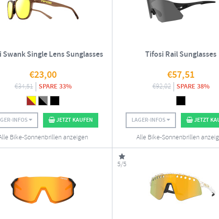
si Swank Single Lens Sunglasses
Tifosi Rail Sunglasses
€
23,00
€
57,51
€
34,51
SPARE 33%
€
92,02
SPARE 38%
AGER-INFOS
JETZT KAUFEN
LAGER-INFOS
JETZT KA
Alle Bike-Sonnenbrillen anzeigen
Alle Bike-Sonnenbrillen anzei
5/5