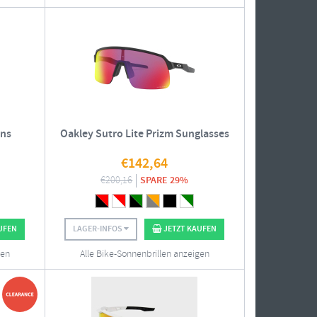
ens
Oakley Sutro Lite Prizm Sunglasses
€
142,64
€
200,16
SPARE 29%
UFEN
LAGER-INFOS
JETZT KAUFEN
gen
Alle Bike-Sonnenbrillen anzeigen