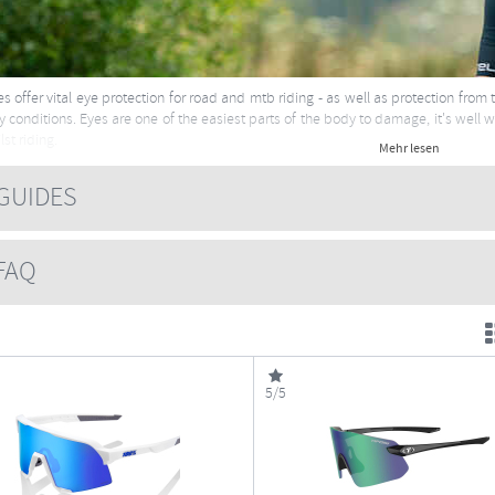
s offer vital eye protection for road and mtb riding - as well as protection from
 conditions. Eyes are one of the easiest parts of the body to damage, it's well 
st riding.
Mehr lesen
e about sunglasses here
UIDES
AQ
5/5