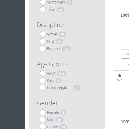
Spatz Wear
1
Tifosi
23
100%
Discipline
Gravel
16
MTB
90
Rennrad
129
L
Age Group
Adult
109
5/5
Kids
1
Keine Angaben
25
Gender
Female
1
Male
84
100
Unisex
13