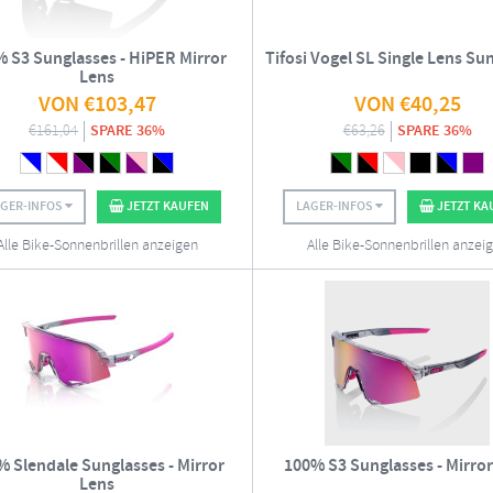
 S3 Sunglasses - HiPER Mirror
Tifosi Vogel SL Single Lens Su
Lens
VON
€
103,47
VON
€
40,25
€
161,04
SPARE 36%
€
63,26
SPARE 36%
AGER-INFOS
JETZT KAUFEN
LAGER-INFOS
JETZT KA
Alle Bike-Sonnenbrillen anzeigen
Alle Bike-Sonnenbrillen anzei
% Slendale Sunglasses - Mirror
100% S3 Sunglasses - Mirror
Lens