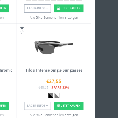
UFEN
LAGER-INFOS
JETZT KAUFEN
gen
Alle Bike-Sonnenbrillen anzeigen
5/5
chromic
Tifosi Intense Single Sunglasses
€
27,55
€
40,25
SPARE 32%
UFEN
LAGER-INFOS
JETZT KAUFEN
gen
Alle Bike-Sonnenbrillen anzeigen