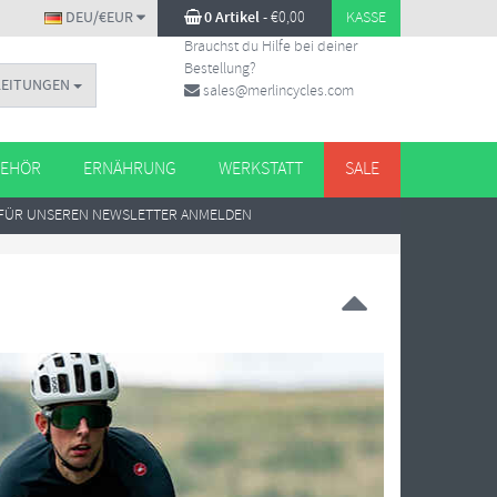
DEU/€EUR
0 Artikel
-
€
0,00
KASSE
Brauchst du Hilfe bei deiner
Bestellung?
LEITUNGEN
sales@merlincycles.com
EHÖR
ERNÄHRUNG
WERKSTATT
SALE
FÜR UNSEREN NEWSLETTER ANMELDEN