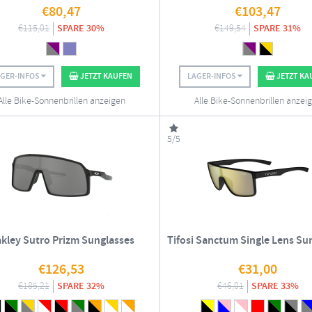
€
80,47
€
103,47
€
115,01
SPARE 30%
€
149,54
SPARE 31%
AGER-INFOS
JETZT KAUFEN
LAGER-INFOS
JETZT KA
Alle Bike-Sonnenbrillen anzeigen
Alle Bike-Sonnenbrillen anzei
5/5
kley Sutro Prizm Sunglasses
Tifosi Sanctum Single Lens Su
€
126,53
€
31,00
€
185,21
SPARE 32%
€
46,01
SPARE 33%