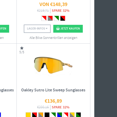
VON
€
148,39
€
219,71
SPARE 32%
UFEN
LAGER-INFOS
JETZT KAUFEN
gen
Alle Bike-Sonnenbrillen anzeigen
5/5
nglasses
Oakley Sutro Lite Sweep Sunglasses
€
136,89
€
200,16
SPARE 32%