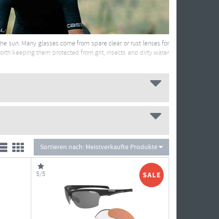
 the sun. Many glasses come from spare clear or rust lenses for
worth keeping them protected from grit, insects and dirty water
Sortieren nach:
Meistverkaufte Produkte
5/5