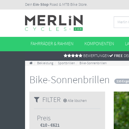
Dein
Ein-Stop
Road & MTB Bike Store.
FAHRRÄDER & RAHMEN
KOMPONENTEN
L
BEWERTUNGEN
FREE
DEL
Bekleidung
Sportbrillen
Bike-Sonnenbrillen
Bike-Sonnenbrillen
135 Erge
FILTER
Alle löschen
Preis