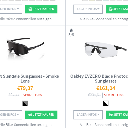
AGER-INFOS
JETZT KAUFEN
LAGER-INFOS
JETZT KA
Alle Bike-Sonnenbrillen anzeigen
Alle Bike-Sonnenbrillen anzei
5/5
 Slendale Sunglasses - Smoke
Oakley EVZERO Blade Photo
Lens
Sunglasses
€
79,37
€
161,04
€
97,77
SPARE 19%
€
234,67
SPARE 31%
AGER-INFOS
JETZT KAUFEN
LAGER-INFOS
JETZT KA
Alle Bike-Sonnenbrillen anzeigen
Alle Bike-Sonnenbrillen anzei