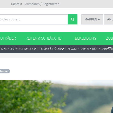
Kontakt
Anmelden / Registrieren
MARKEN
AN
AUFRÄDER
REIFEN & SCHLÄUCHE
BEKLEIDUNG
ZUB
IVERY ON MOST DE ORDERS OVER €172,55
UNKOMPLIZIERTE RÜCKGABE
bnisse