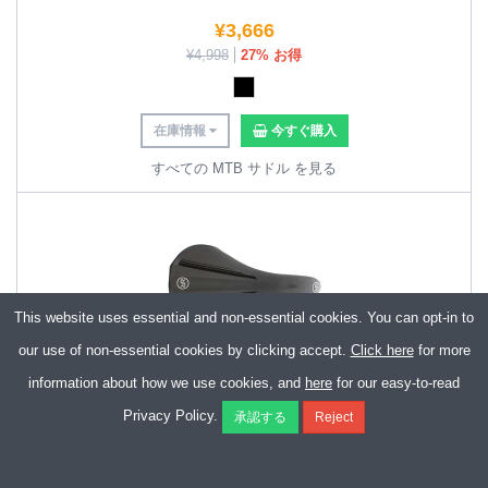
¥
3,666
¥
4,998
27% お得
在庫情報
今すぐ購入
すべての MTB サドル を見る
This website uses essential and non-essential cookies. You can opt-in to
our use of non-essential cookies by clicking accept.
Click here
for more
information about how we use cookies, and
here
for our easy-to-read
Orro Bostal Plus Gravel Bike Saddle
Privacy Policy.
¥
4,167
¥
8,334
50% お得