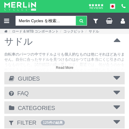
REVIEWS
ロード & MTB コンポーネント
コックピット
サドル
サドル
自転車のパーツの中でサドルよりも個人的なものは他にそれほどありま
せん。自分に合ったサドルを見つけるのはかつては本当にくじ引きのよ
うなものでした。試行錯誤の繰り返しです。最近では、何が合うのかを
Read More
検討するうえで、かつてよりは少々情報やセオリーが得られるようにな
りました。サドルにはさまざまな幅、湾曲、長さ、ノーズ形状がありま
GUIDES
す。フラット トップのものもありますし、のし棒のような形状のもの
もあります。もちろん女性専用のサドルもございます。タイムトライア
ル サドルやトライアスロン サドルは地球上で最も奇妙なものに見えま
FAQ
すが、あらゆる美的/快適性よりはエアロダイナミック機能のための形
状になっています。Prologo、Fizik、Selle Italia、Astutte やその他の多
くの一流企業のサドル ブランドを非常に豊富に取り揃えています。
CATEGORIES
FILTER
125件の結果