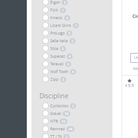
Ergon
3
Fizik
7
Ci
Kinesis
2
Lizard Skins
7
ProLogo
1
Selle Italia
1
Silca
1
Supacaz
6
L
Teravail
3
Al
Wolf Tooth
6
Zipp
1
4.5/5
Discipline
Cyclocross
1
Gravel
14
MTB
10
Rennrad
64
TT / Tri
1