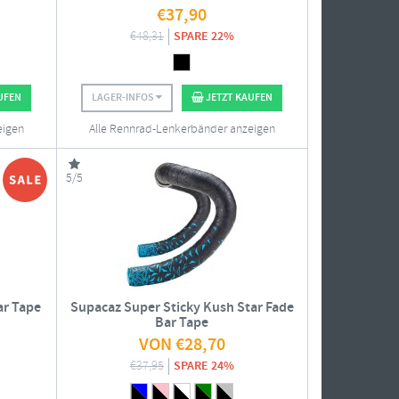
€
37,90
€
48,31
SPARE 22%
UFEN
LAGER-INFOS
JETZT KAUFEN
eigen
Alle Rennrad-Lenkerbänder anzeigen
5/5
ar Tape
Supacaz Super Sticky Kush Star Fade
Bar Tape
VON
€
28,70
€
37,95
SPARE 24%