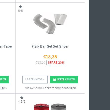
5/5
ar Tape
Fizik Bar Gel Set Silver
€
18,35
€
23,00
SPARE 20%
UFEN
LAGER-INFOS
JETZT KAUFEN
eigen
Alle Rennrad-Lenkerbänder anzeigen
4.5/5