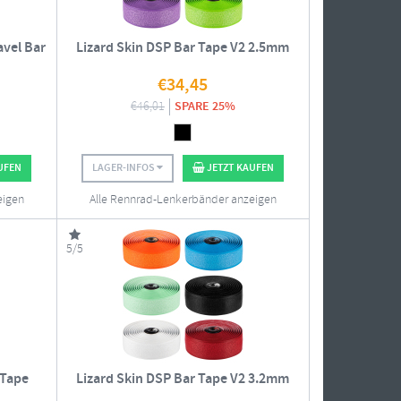
avel Bar
Lizard Skin DSP Bar Tape V2 2.5mm
€
34,45
€
46,01
SPARE 25%
UFEN
LAGER-INFOS
JETZT KAUFEN
eigen
Alle Rennrad-Lenkerbänder anzeigen
5/5
 Tape
Lizard Skin DSP Bar Tape V2 3.2mm