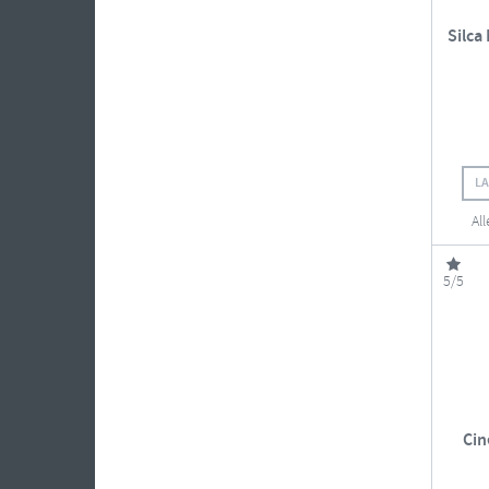
Silca
L
Al
5/5
Cin