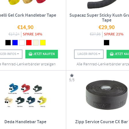
nelli Gel Cork Handlebar Tape
Supacaz Super Sticky Kush Gr
Tape
€
14,90
€
29,90
€
17,24
SPARE 14%
€
37,95
SPARE 21%
AGER-INFOS
JETZT KAUFEN
LAGER-INFOS
JETZT KA
le Rennrad-Lenkerbänder anzeigen
Alle Rennrad-Lenkerbänder anz
5/5
Deda Handlebar Tape
Zipp Service Course CX Bar