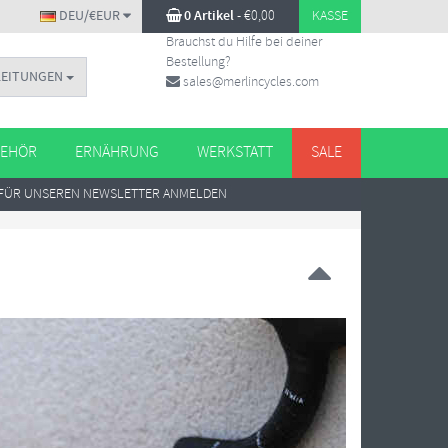
DEU/€EUR
0 Artikel
-
€
0,00
KASSE
Brauchst du Hilfe bei deiner
Bestellung?
LEITUNGEN
sales@merlincycles.com
EHÖR
ERNÄHRUNG
WERKSTATT
SALE
FÜR UNSEREN NEWSLETTER ANMELDEN