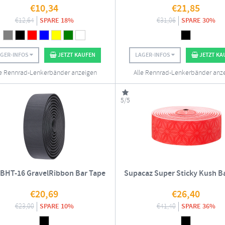
€
10,34
€
21,85
€
12,64
SPARE 18%
€
31,06
SPARE 30%
AGER-INFOS
JETZT KAUFEN
LAGER-INFOS
JETZT KA
le Rennrad-Lenkerbänder anzeigen
Alle Rennrad-Lenkerbänder anz
5/5
BHT-16 GravelRibbon Bar Tape
Supacaz Super Sticky Kush B
€
20,69
€
26,40
€
23,00
SPARE 10%
€
41,40
SPARE 36%