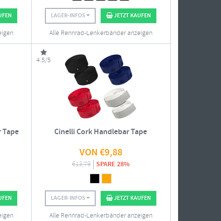
UFEN
LAGER-INFOS
JETZT KAUFEN
eigen
Alle Rennrad-Lenkerbänder anzeigen
4.5/5
 Tape
Cinelli Cork Handlebar Tape
VON
€
9,88
€
13,79
SPARE 28%
UFEN
LAGER-INFOS
JETZT KAUFEN
eigen
Alle Rennrad-Lenkerbänder anzeigen