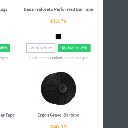
lugs
Deda Traforato Perforated Bar Tape
€
13,79
UFEN
LAGER-INFOS
JETZT KAUFEN
eigen
Alle Rennrad-Lenkerbänder anzeigen
bar Tape
Ergon Gravel Bartape
€
40,20