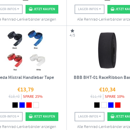
AGER-INFOS
JETZT KAUFEN
LAGER-INFOS
JETZT KA
le Rennrad-Lenkerbänder anzeigen
Alle Rennrad-Lenkerbänder anz
4/5
eda Mistral Handlebar Tape
BBB BHT-01 RaceRibbon Bar
€
13,79
€
10,34
€
18,40
SPARE 25%
€
11,49
SPARE 10%
AGER-INFOS
JETZT KAUFEN
LAGER-INFOS
JETZT KA
le Rennrad-Lenkerbänder anzeigen
Alle Rennrad-Lenkerbänder anz