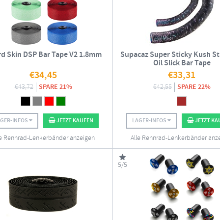
rd Skin DSP Bar Tape V2 1.8mm
Supacaz Super Sticky Kush St
Oil Slick Bar Tape
€
34,45
€
33,31
€
43,72
SPARE 21%
€
42,55
SPARE 22%
AGER-INFOS
JETZT KAUFEN
LAGER-INFOS
JETZT KA
le Rennrad-Lenkerbänder anzeigen
Alle Rennrad-Lenkerbänder anz
5/5