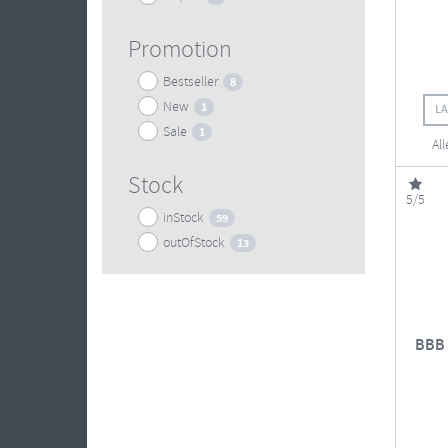
Promotion
Bestseller
8
New
1
L
Sale
1
Al
Stock
5/5
inStock
59
outOfStock
13
BBB 