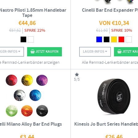
 Nastro Piloti 1.85mm Handlebar
Cinelli Bar End Expander P
Tape
€
44,86
VON
€
10,34
€
57,52
SPARE 22%
€
11,50
SPARE 10%
AGER-INFOS
JETZT KAUFEN
LAGER-INFOS
JETZT KA
le Rennrad-Lenkerbänder anzeigen
Alle Rennrad-Lenkerbänder anz
5/5
elli Milano Alloy Bar End Plugs
Kinesis Jo Burt Series Handle
€
3,44
€
26,46