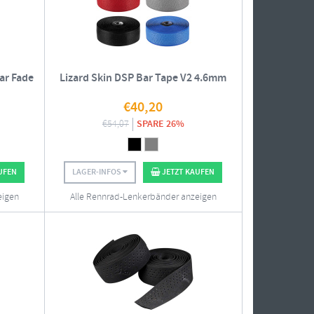
ar Fade
Lizard Skin DSP Bar Tape V2 4.6mm
€
40,20
€
54,07
SPARE 26%
UFEN
LAGER-INFOS
JETZT KAUFEN
eigen
Alle Rennrad-Lenkerbänder anzeigen