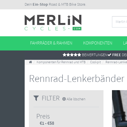
Dein
Ein-Stop
Road & MTB Bike Store.
FAHRRÄDER & RAHMEN
KOMPONENTEN
L
BEWERTUNGEN
FREE
DEL
Komponenten für Rennrad und MTB
Cockpit
Rennrad-Lenke
Rennrad-Lenkerbänder
FILTER
Alle löschen
Preis