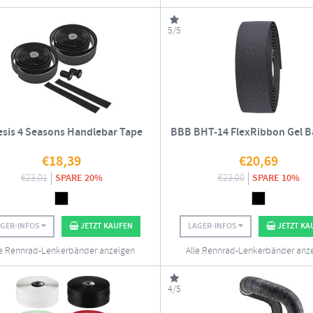
5/5
esis 4 Seasons Handlebar Tape
BBB BHT-14 FlexRibbon Gel B
€
18,39
€
20,69
€
23,01
SPARE 20%
€
23,00
SPARE 10%
AGER-INFOS
JETZT KAUFEN
LAGER-INFOS
JETZT KA
le Rennrad-Lenkerbänder anzeigen
Alle Rennrad-Lenkerbänder anz
4/5