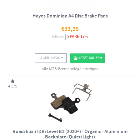
Hayes Dominion A4 Disc Brake Pads
€
33,35
€
40,25
SPARE 17%
LAGER-INFOS
JETZT KAUFEN
Alle MTB-Bremsbeläge anzeigen
4.5/5
Road/Elixir/DB/Level B1 (2020+) - Organic - Aluminium
Backplate (Quiet/Light)