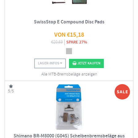
SwissStop E Compound Disc Pads
VON
€
15,18
€
20,69
SPARE 27%
LAGER-INFOS
JETZT KAUFEN
Alle MTB-Bremsbeläge anzeigen
5/5
Shimano BR-M8000 (G04S) Scheibenbremsbeläge aus