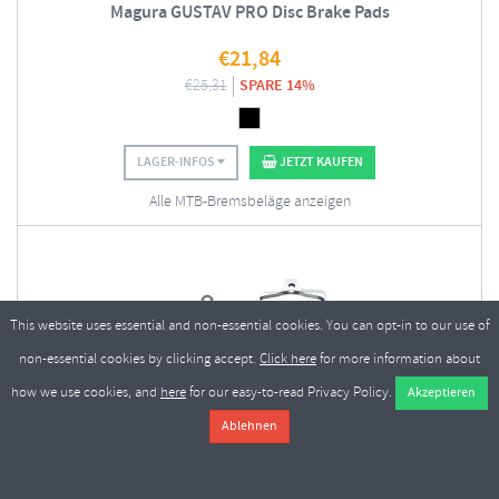
Magura GUSTAV PRO Disc Brake Pads
€
21,84
€
25,31
SPARE 14%
LAGER-INFOS
JETZT KAUFEN
Alle MTB-Bremsbeläge anzeigen
This website uses essential and non-essential cookies. You can opt-in to our use of
non-essential cookies by clicking accept.
Click here
for more information about
how we use cookies, and
here
for our easy-to-read Privacy Policy.
Trickstuff Power+ Disc Brake Pads
€
33,35
€
41,41
SPARE 19%