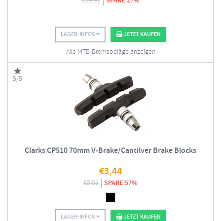
€
29,91
SPARE 27%
LAGER-INFOS
JETZT KAUFEN
Alle MTB-Bremsbeläge anzeigen
5/5
Clarks CP510 70mm V-Brake/Cantilver Brake Blocks
€
3,44
€
8,05
SPARE 57%
LAGER-INFOS
JETZT KAUFEN