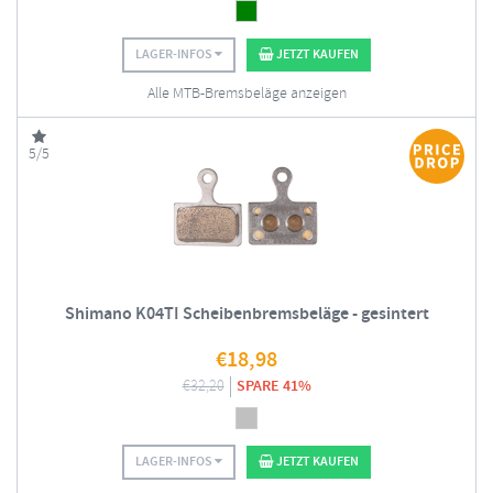
LAGER-INFOS
JETZT KAUFEN
Alle MTB-Bremsbeläge anzeigen
5/5
Shimano K04TI Scheibenbremsbeläge - gesintert
€
18,98
€
32,20
SPARE 41%
LAGER-INFOS
JETZT KAUFEN