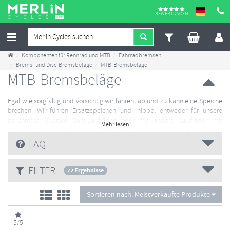
BEWERTUNGEN
Komponenten für Rennrad und MTB
Fahrradbremsen
Brems- und Disc-Bremsbeläge
MTB-Bremsbeläge
MTB-Bremsbeläge
Egal wie sorgfältig und vorsichtig wir fahren, ab und zu kann eine Speiche
brechen. Wir führen Ersatzspeichen und -nippel entweder für unsere
berühmten Custom Built-Laufräder oder für andere Laufräder mit
Mehr lesen
Standard-Speichenbefestigung. Eine gebrochene Speiche auf einer langen
Fahrt mitten im Nirgendwo ist nicht ideal, das Mitführen einer
FAQ
Ersatzspeiche und eines Speichenschlüssels kann den Seelenfrieden
erhalten.
FILTER
72 Ergebnisse
Sortieren nach:
Meistverkaufte Produkte
5/5