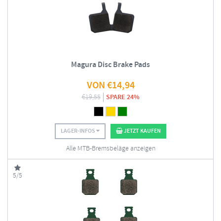
Magura Disc Brake Pads
VON
€
14,94
€
19,55
SPARE 24%
LAGER-INFOS
JETZT KAUFEN
Alle MTB-Bremsbeläge anzeigen
5/5