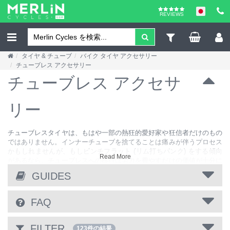
REVIEWS
タイヤ & チューブ
バイク タイヤ アクセサリー
チューブレス アクセサリー
チューブレス アクセサ
リー
チューブレスタイヤは、もはや一部の熱狂的愛好家や狂信者だけのもの
ではありません。インナーチューブを捨てることは痛みが伴うプロセス
かもしれませんが、もしピンチフラット (リム打ちパンク) をする傾向
Read More
があるなら、チューブレスへの移行は労力を費やすだけの価値が十分に
あります。弊社では、チューブレス用でないホイールをチューブレスシ
GUIDES
ステムに変更するコンバージョン キットを取り扱っています。また、
チューブレスのスペア製品、例えばバルブ、リムストリップ、テープ、
シーラント、その他の部品も一式取り扱っています。Stans No
FAQ
Tubes、Continental、Schwalbe などの熟練チューブレス ブランドの製
品を取り揃えています。自転車業界では急成長している分野であり、シ
ーズンを重ねるごとに進歩しています。
FILTER
123件の結果