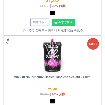
¥
1,332
¥
1,666
20% お得
在庫情報
今すぐ購入
すべての 自転車用潤滑剤 & 液体製品 を見る
5/5
Muc-Off No Puncture Hassle Tubeless Sealant - 140ml
¥
998
¥
1,666
40% お得