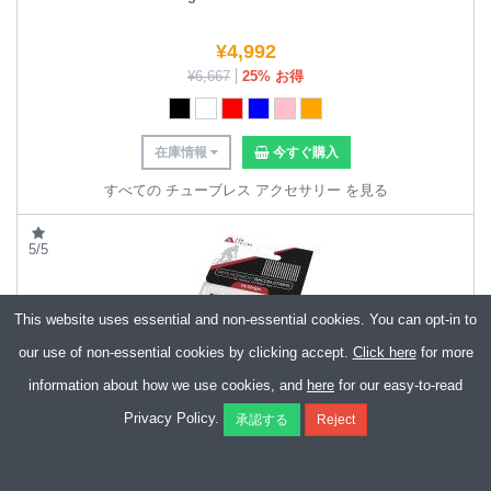
¥
4,992
¥
6,667
25% お得
在庫情報
今すぐ購入
すべての チューブレス アクセサリー を見る
5/5
This website uses essential and non-essential cookies. You can opt-in to
our use of non-essential cookies by clicking accept.
Click here
for more
information about how we use cookies, and
here
for our easy-to-read
KOM Tubeless Repair Strips (Pack of 16)
Privacy Policy.
¥
992
¥
1,166
15% お得